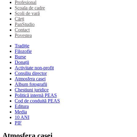
Profesional
Școala de cadre
Școli de vară
Cărți
PanStudio
Contact
Povestea
Tradiție
Filozofie
Burse
Donații
Activitate non-profit
Consiliu director
Atmosfera casei
Album fotografii
Chestiuni juridice
Politică internă PEAS
Cod de conduită PEAS
Editura
Media
10 ANI
PIF
Atmosfera casei