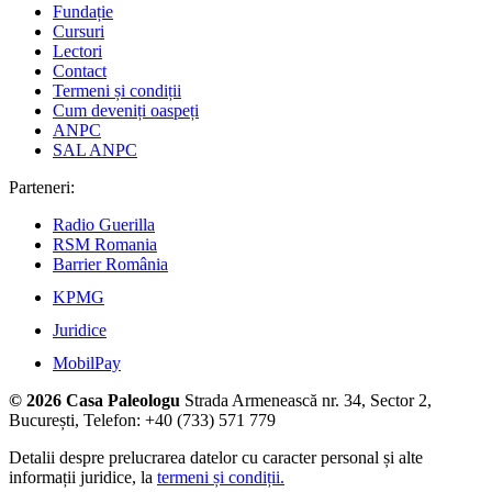
Fundație
Cursuri
Lectori
Contact
Termeni și condiții
Cum deveniți oaspeți
ANPC
SAL ANPC
Parteneri:
Radio Guerilla
RSM Romania
Barrier România
KPMG
Juridice
MobilPay
© 2026 Casa Paleologu
Strada Armenească nr. 34, Sector 2,
București, Telefon: +40 (733) 571 779
Detalii despre prelucrarea datelor cu caracter personal și alte
informații juridice, la
termeni și condiții.