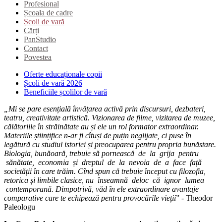
Profesional
Școala de cadre
Școli de vară
Cărți
PanStudio
Contact
Povestea
Oferte educaționale copii
Școli de vară 2026
Beneficiile școlilor de vară
„Mi se pare esențială învățarea activă prin discursuri, dezbateri,
teatru, creativitate artistică. Vizionarea de filme, vizitarea de muzee,
călătoriile în străinătate au și ele un rol formator extraordinar.
Materiile științifice n-ar fi cîtuși de puțin neglijate, ci puse în
legătură cu studiul istoriei și preocuparea pentru propria bunăstare.
Biologia, bunăoară, trebuie să pornească de la grija pentru
sănătate, economia și dreptul de la nevoia de a face față
societății în care trăim. Cînd spun că trebuie început cu filozofia,
retorica și limbile clasice, nu înseamnă deloc că ignor lumea
contemporană. Dimpotrivă, văd în ele extraordinare avantaje
comparative care te echipează pentru provocările vieții
” - Theodor
Paleologu