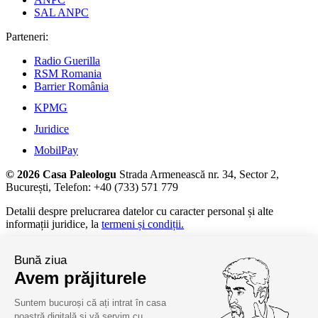
SAL ANPC
Parteneri:
Radio Guerilla
RSM Romania
Barrier România
KPMG
Juridice
MobilPay
© 2026 Casa Paleologu
Strada Armenească nr. 34, Sector 2,
București, Telefon: +40 (733) 571 779
Detalii despre prelucrarea datelor cu caracter personal și alte
informații juridice, la
termeni și condiții.
Bună ziua
Avem prăjiturele
Suntem bucuroși că ați intrat în casa
noastră digitală și vă servim cu