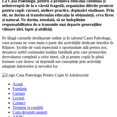
La Casa Paleologu, pentru a promova educația continuă și
neîntreruptă de la o vârstă fragedă, organizăm diferite proiecte
pentru copii: cursuri, ateliere practice, deplasări studioase. Prin
ele, ne dorim să transformăm educația în obișnuință, ceva firesc
și natural. Ne dorim, totodată, să ne îndeplinim
responsabilitatea de-a transmite mai departe generațiilor
viitoare idei, fapte și abilități.
Pe lângă cursurile desfășurate online și în salonul Casei Paleologu,
vara aceasta ne vom muta o parte din activitățile dedicate tinerilor în
Râșnov. Școlile de vară reprezintă o oportunitate atât pentru noi,
deoarece astfel continuăm tradiția familială prin care promovăm
dezvoltarea completă a celor tineri, cât și pentru copiii în plină
formare care doresc să deprindă noi cunoștințe prin activități
adaptate intereselor și nevoilor lor.
Acasă
Fundație
Cursuri
Lectori
Contact
Termeni și condiții
Cum deveniți oaspeți
ANPC