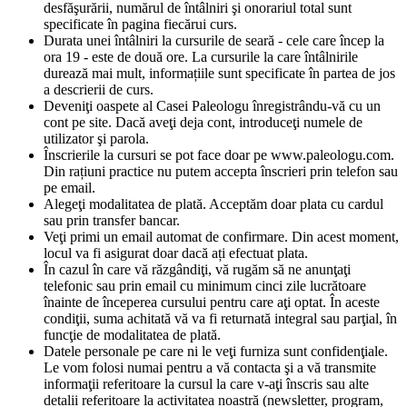
desfăşurării, numărul de întâlniri şi onorariul total sunt
specificate în pagina fiecărui curs.
Durata unei întâlniri la cursurile de seară - cele care încep la
ora 19 - este de două ore. La cursurile la care întâlnirile
durează mai mult, informațiile sunt specificate în partea de jos
a descrierii de curs.
Deveniţi oaspete al Casei Paleologu înregistrându-vă cu un
cont pe site. Dacă aveţi deja cont, introduceţi numele de
utilizator şi parola.
Înscrierile la cursuri se pot face doar pe www.paleologu.com.
Din rațiuni practice nu putem accepta înscrieri prin telefon sau
pe email.
Alegeţi modalitatea de plată. Acceptăm doar plata cu cardul
sau prin transfer bancar.
Veţi primi un email automat de confirmare. Din acest moment,
locul va fi asigurat doar dacă ați efectuat plata.
În cazul în care vă răzgândiţi, vă rugăm să ne anunţaţi
telefonic sau prin email cu minimum cinci zile lucrătoare
înainte de începerea cursului pentru care aţi optat. În aceste
condiţii, suma achitată vă va fi returnată integral sau parţial, în
funcţie de modalitatea de plată.
Datele personale pe care ni le veţi furniza sunt confidenţiale.
Le vom folosi numai pentru a vă contacta şi a vă transmite
informaţii referitoare la cursul la care v-aţi înscris sau alte
detalii referitoare la activitatea noastră (newsletter, program,