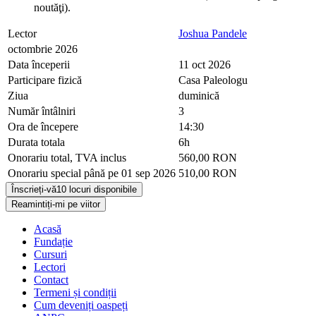
noutăţi).
Lector
Joshua Pandele
octombrie 2026
Data începerii
11 oct 2026
Participare fizică
Casa Paleologu
Ziua
duminică
Număr întâlniri
3
Ora de începere
14:30
Durata totala
6h
Onorariu total, TVA inclus
560,00 RON
Onorariu special până pe 01 sep 2026
510,00 RON
Înscrieți-vă
10 locuri disponibile
Reamintiți-mi pe viitor
Acasă
Fundație
Cursuri
Lectori
Contact
Termeni și condiții
Cum deveniți oaspeți