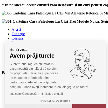
*
În paralel cu aceste cursuri vom desfășura și un curs pentru cop
Acasă
Fundație
Cursuri
Lectori
Contact
Bună ziua
Termeni și condiții
Avem prăjiturele
Cum deveniți oaspeți
ANPC
Suntem bucuroși că ați intrat în
SAL ANPC
casa noastră digitală și vă servim
Parteneri:
cu prăjiturele. Ne ajută și pe noi să
ne măsurăm și îmbunătățim
Radio Guerilla
performanța. Alegeți ce prăjiturele
RSM Romania
doriți sau, dacă aveți încredere în noi alegeți-le pe toate!
Barrier România
Iata cum vă respectăm intimitatea digtală
KPMG
Certificat de
Juridice