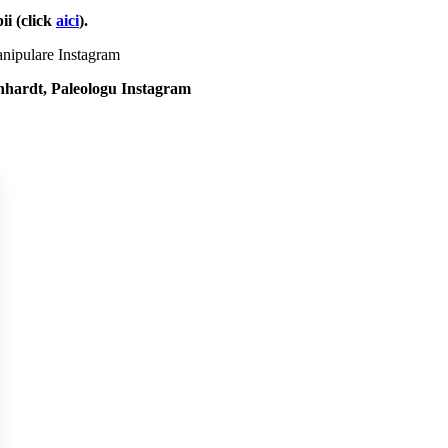
ii (click
aici
).