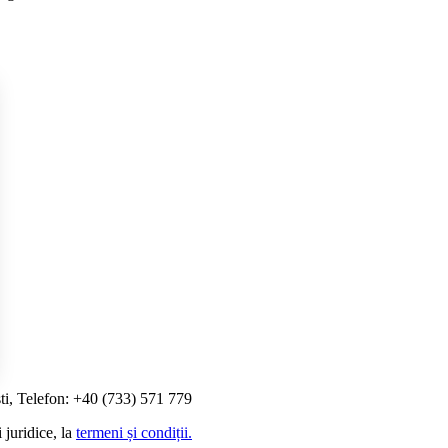
ti, Telefon: +40 (733) 571 779
i Opțiunile
 juridice, la
termeni și condiții.
etările de confidențialitate, asigurând conformitatea cu reglement