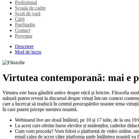
Profesional
Școala de cadre
Școli de vară
Cărți
PanStudio
Contact
Povestea
Descriere
Mod de lucru
Virtutea contemporană: mai e p
Virtutea este baza gândirii antice despre etică și fericire. Filozofia mo
măsură putem reveni la discursul despre virtuți într-un context contemp
care a încercat să readucă în centrul preocupărilor noastre tema virtuț
în care putem pricepe menirea noastră.
Webinarul live are două întâlniri, pe 10 și 17 iulie, de la ora 1
La acest curs oferim burse elevilor și studenților, cadrelor didac
Cum vom proceda? Vom folosi o platformă de video online, unde n
email calea de acces către platforma unde întâlnirea noastră va f