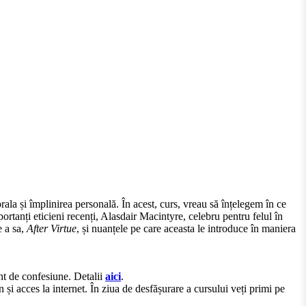
rala și împlinirea personală. În acest, curs, vreau să înțelegem în ce
rtanți eticieni recenți, Alasdair Macintyre, celebru pentru felul în
e a sa,
After Virtue
, și nuanțele pe care aceasta le introduce în maniera
ent de confesiune. Detalii
aici
.
acces la internet. În ziua de desfășurare a cursului veți primi pe