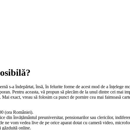
osibilă?
dernă s-a îndepărtat, însă, în felurite forme de acest mod de a înțelege mo
oran. Pentru aceasta, vă propun să plecăm de la unul dintre cei mai impo
ii. Mai exact, vreau să folosim ca punct de pornire cea mai faimoasă cart
9:00 (ora României).
tice din învățământul preuniversitar, pensionarilor sau clericilor, indifer
e vom vedea live de pe orice aparat dotat cu cameră video, microfon și 
i găzduită online.