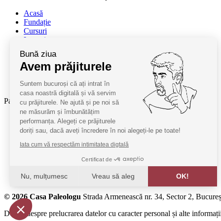
Acasă
Fundație
Cursuri
Lectori
Contact
Bună ziua
Termeni și condiții
Avem prăjiturele
Cum deveniți oaspeți
ANPC
Suntem bucuroși că ați intrat în
SAL ANPC
casa noastră digitală și vă servim
Parteneri:
cu prăjiturele. Ne ajută și pe noi să
ne măsurăm și îmbunătățim
Radio Guerilla
performanța. Alegeți ce prăjiturele
RSM Romania
doriți sau, dacă aveți încredere în noi alegeți-le pe toate!
Barrier România
Iata cum vă respectăm intimitatea digtală
KPMG
Certificat de
Juridice
Nu, mulțumesc
Vreau să aleg
OK!
MobilPay
Axeptio consent
© 2026 Casa Paleologu
Strada Armenească nr. 34, Sector 2, Bucureș
Platformă de Management al Consimțământului: Personalizaț
Detalii despre prelucrarea datelor cu caracter personal și alte informații
Platforma noastră vă ajută să personalizați și să gestionați s