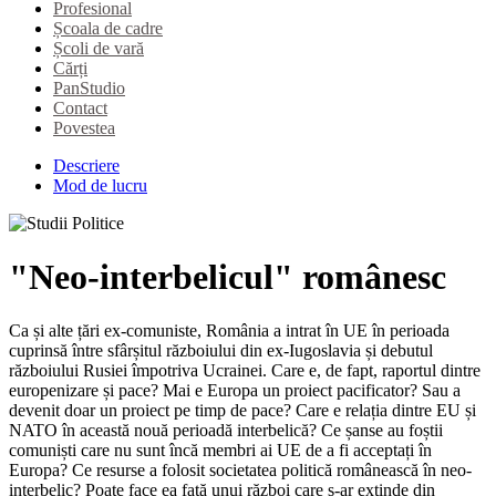
Profesional
Școala de cadre
Școli de vară
Cărți
PanStudio
Contact
Povestea
Descriere
Mod de lucru
"Neo-interbelicul" românesc
Ca și alte țări ex-comuniste, România a intrat în UE în perioada
cuprinsă între sfârșitul războiului din ex-Iugoslavia și debutul
războiului Rusiei împotriva Ucrainei. Care e, de fapt, raportul dintre
europenizare și pace? Mai e Europa un proiect pacificator? Sau a
devenit doar un proiect pe timp de pace? Care e relația dintre EU și
NATO în această nouă perioadă interbelică? Ce șanse au foștii
comuniști care nu sunt încă membri ai UE de a fi acceptați în
Europa? Ce resurse a folosit societatea politică românească în neo-
interbelic? Poate face ea față unui război care s-ar extinde din