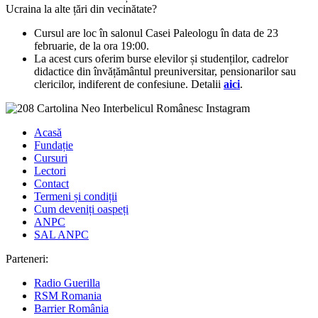
Ucraina la alte țări din vecinătate?
Cursul are loc în salonul Casei Paleologu în data de 23
februarie, de la ora 19:00.
La acest curs oferim burse elevilor și studenților, cadrelor
didactice din învățământul preuniversitar, pensionarilor sau
clericilor, indiferent de confesiune. Detalii
aici
.
Acasă
Fundație
Cursuri
Lectori
Contact
Termeni și condiții
Cum deveniți oaspeți
ANPC
SAL ANPC
Parteneri:
Radio Guerilla
RSM Romania
Barrier România