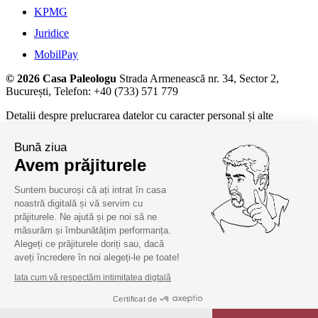
KPMG
Juridice
MobilPay
© 2026 Casa Paleologu
Strada Armenească nr. 34, Sector 2,
București, Telefon: +40 (733) 571 779
Detalii despre prelucrarea datelor cu caracter personal și alte
informații juridice, la
termeni și condiții.
Bună ziua
Avem prăjiturele
Suntem bucuroși că ați intrat în casa
noastră digitală și vă servim cu
prăjiturele. Ne ajută și pe noi să ne
măsurăm și îmbunătățim performanța.
Alegeți ce prăjiturele doriți sau, dacă
aveți încredere în noi alegeți-le pe toate!
Iata cum vă respectăm intimitatea digtală
Certificat de