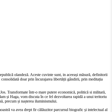
 republică olandeză. Aceste cuvinte sunt, in aceeași măsură, definitorii
 consolidată doar prin încurajarea libertății gândirii, prin meditația
e Jos. Transformate într-o mare putere economică, politică si militară,
dam și Haga, vom discuta în ce fel dezvoltarea rapidă a unui teritoriu
nă, precum și nașterea iluminismului.
astră va avea drept fir călăuzitor parcursul biografic și intelectual al