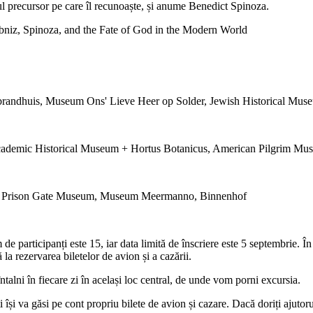
rul precursor pe care îl recunoaște, și anume Benedict Spinoza.
ibniz, Spinoza, and the Fate of God in the Modern World
andhuis, Museum Ons' Lieve Heer op Solder, Jewish Historical Mus
ademic Historical Museum + Hortus Botanicus, American Pilgrim Mu
ag, Prison Gate Museum, Museum Meermanno, Binnenhof
e participanți este 15, iar data limită de înscriere este 5 septembrie. 
la rezervarea biletelor de avion și a cazării.
alni în fiecare zi în același loc central, de unde vom porni excursia.
 își va găsi pe cont propriu bilete de avion și cazare. Dacă doriți ajutor