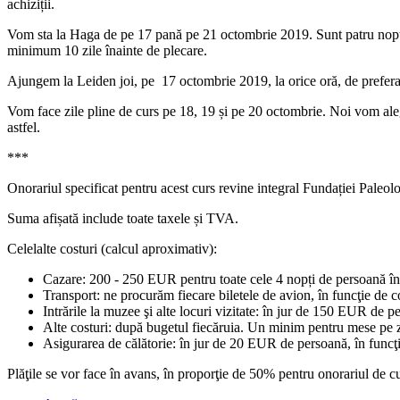
achiziții.
Vom sta la Haga de pe 17 pană pe 21 octombrie 2019. Sunt patru nopți. N
minimum 10 zile înainte de plecare.
Ajungem la Leiden joi, pe 17 octombrie 2019, la orice oră, de preferat
Vom face zile pline de curs pe 18, 19 și pe 20 octombrie. Noi vom alege
astfel.
***
Onorariul specificat pentru acest curs revine integral Fundației Paleolo
Suma afișată include toate taxele și TVA.
Celelalte costuri (calcul aproximativ):
Cazare: 200 - 250 EUR pentru toate cele 4 nopți de persoană î
Transport: ne procurăm fiecare biletele de avion, în funcţie de 
Intrările la muzee şi alte locuri vizitate: în jur de 150 EUR de p
Alte costuri: după bugetul fiecăruia. Un minim pentru mese pe z
Asigurarea de călătorie: în jur de 20 EUR de persoană, în funcţ
Plăţile se vor face în avans, în proporţie de 50% pentru onorariul de c