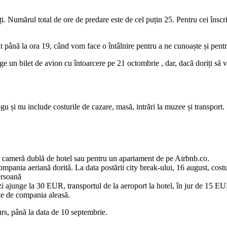
umărul total de ore de predare este de cel puțin 25. Pentru cei înscrişi
 până la ora 19, când vom face o întâlnire pentru a ne cunoaște și pentr
 un bilet de avion cu întoarcere pe 21 octombrie , dar, dacă doriți să vă
gu și nu include costurile de cazare, masă, intrări la muzee și transport.
n cameră dublă de hotel sau pentru un apartament de pe Airbnb.co.
compania aeriană dorită. La data postării city break-ului, 16 august, co
ersoană
i ajunge la 30 EUR, transportul de la aeroport la hotel, în jur de 15 E
ie de compania aleasă.
urs, până la data de 10 septembrie.