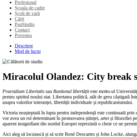
Profesional
Școala de cadre
Școli de vară
Cărți
PanStudio
Contact
Povestea
Descriere
Mod de lucru
Miracolul Olandez: City break 
Praesidium Libertatis
sau
Bastionul libertății
este motto-ul Universităț
pentru spiritul noului stat. Libertatea politică, atât de greu câștigată î
asupra valorilor toleranței, libertății individuale și republicanismului.
Victoria neașteptată în lupta pentru independență este continuată prin 
vor avea un rol determinant în promovarea științei, artei și filozofiei
aparent insignifiant din nordul Europei reprezintă o cheie ce ne permi
Aici aleg să locuiască și să scrie René Descartes și John Locke, alungaț