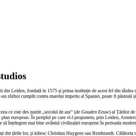
studios
ii din Leiden, fondată in 1575 și prima instituție de acest fel din tânăra
ntr-un război cumplit contra marelui imperiu al Spaniei, poate fi păstrată și
ceea ce este des numit „secolul de aur” (
de
Gouden Eeuw
) al Țărilor d
 pe plan european. În periplul pe care vi-l propunem, prin Leiden, Amster
te să înțelegem mai bine avântul civilizației europene în perioada moder
i din țările lor, și trăiesc Christian Huygens sau Rembrandt. Călătoria no