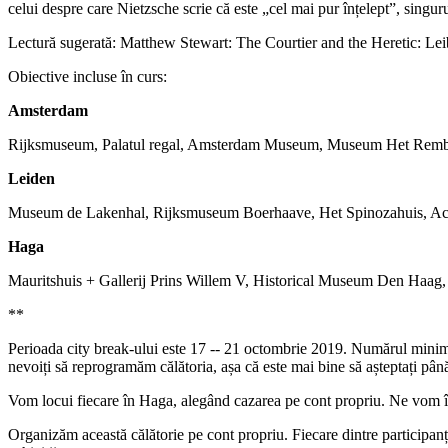
celui despre care Nietzsche scrie că este „cel mai pur înțelept”, singu
Lectură sugerată: Matthew Stewart: The Courtier and the Heretic: Le
Obiective incluse în curs:
Amsterdam
Rijksmuseum, Palatul regal, Amsterdam Museum, Museum Het Rembr
Leiden
Museum de Lakenhal, Rijksmuseum Boerhaave, Het Spinozahuis, Ac
Haga
Mauritshuis + Gallerij Prins Willem V, Historical Museum Den Ha
**
Perioada city break-ului este 17 -- 21 octombrie 2019. Numărul minim d
nevoiți să reprogramăm călătoria, așa că este mai bine să așteptați până 
Vom locui fiecare în Haga, alegând cazarea pe cont propriu. Ne vom înt
Organizăm această călătorie pe cont propriu. Fiecare dintre participanți