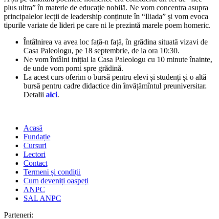
plus ultra” în materie de educație nobilă. Ne vom concentra asupra
principalelor lecții de leadership conținute în “Iliada” și vom evoca
tipurile variate de lideri pe care ni le prezintă marele poem homeric.
Întâlnirea va avea loc față-n față, în grădina situată vizavi de
Casa Paleologu, pe 18 septembrie, de la ora 10:30.
Ne vom întâlni inițial la Casa Paleologu cu 10 minute înainte,
de unde vom porni spre grădină.
La acest curs oferim o bursă pentru elevi și studenți și o altă
bursă pentru cadre didactice din învățămîntul preuniversitar.
Detalii
aici
.
Acasă
Fundație
Cursuri
Lectori
Contact
Termeni și condiții
Cum deveniți oaspeți
ANPC
SAL ANPC
Parteneri: