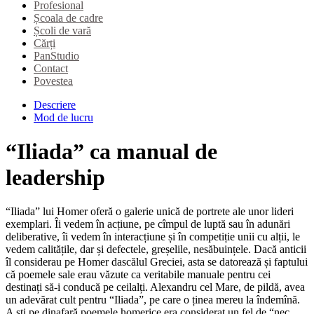
Profesional
Școala de cadre
Școli de vară
Cărți
PanStudio
Contact
Povestea
Descriere
Mod de lucru
“Iliada” ca manual de
leadership
“Iliada” lui Homer oferă o galerie unică de portrete ale unor lideri
exemplari. Îi vedem în acțiune, pe cîmpul de luptă sau în adunări
deliberative, îi vedem în interacțiune și în competiție unii cu alții, le
vedem calitățile, dar și defectele, greșelile, nesăbuințele. Dacă anticii
îl considerau pe Homer dascălul Greciei, asta se datorează și faptului
că poemele sale erau văzute ca veritabile manuale pentru cei
destinați să-i conducă pe ceilalți. Alexandru cel Mare, de pildă, avea
un adevărat cult pentru “Iliada”, pe care o ținea mereu la îndemînă.
A ști pe dinafară poemele homerice era considerat un fel de “nec