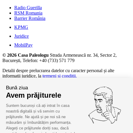
Radio Guerilla
RSM Romania
Barrier România
KPMG
Juridice
MobilPay
© 2026 Casa Paleologu
Strada Armenească nr. 34, Sector 2,
București, Telefon: +40 (733) 571 779
Detalii despre prelucrarea datelor cu caracter personal și alte
informații juridice, la
termeni și condiții.
Bună ziua
Avem prăjiturele
Suntem bucuroși că ați intrat în casa
noastră digitală și vă servim cu
prăjiturele. Ne ajută și pe noi să ne
măsurăm și îmbunătățim performanța.
Alegeți ce prăjiturele doriți sau, dacă