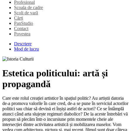
Profesional
Școala de cadre
Școli de vară
Cărți
PanStudio
Contact
Povestea
Descriere
Mod de lucru
Estetica politicului: artă și
propagandă
Care este rolul creației artistice în spațiul politic? Au artiștii datoria
de-a promova valorile în care cred, de-a se pune în serviciul actorilor
politici sau chiar să devină ei înșiși astfel de actori? Ce se întâmplă
atunci când arta slujește regimuri diabolice? De la aceste întrebări vă
propun să plecăm într-o incursiune prin momentele cheie ale
intersecției dintre activitatea artistică și mobilizarea maselor. Vom
vedea cum arhitectura, pictura și, mai recent, filmul sunt doar câteva