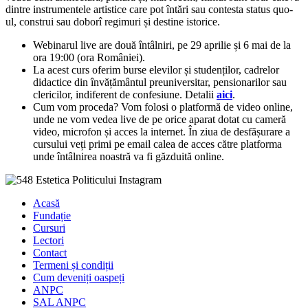
dintre instrumentele artistice care pot întări sau contesta status quo-
ul, construi sau doborî regimuri și destine istorice.
Webinarul live are două întâlniri, pe 29 aprilie și 6 mai de la
ora 19:00 (ora României).
La acest curs oferim burse elevilor și studenților, cadrelor
didactice din învățământul preuniversitar, pensionarilor sau
clericilor, indiferent de confesiune. Detalii
aici
.
Cum vom proceda? Vom folosi o platformă de video online,
unde ne vom vedea live de pe orice aparat dotat cu cameră
video, microfon și acces la internet. În ziua de desfășurare a
cursului veți primi pe email calea de acces către platforma
unde întâlnirea noastră va fi găzduită online.
Acasă
Fundație
Cursuri
Lectori
Contact
Termeni și condiții
Cum deveniți oaspeți
ANPC
SAL ANPC