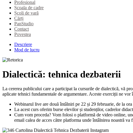
Profesional
Școala de cadre
Școli de vară
Cărți
PanStudio
Contact
Povestea
Descriere
Mod de lucru
Dialectică: tehnica dezbaterii
La cererea publicului care a participat la cursurile de dialectică, vă
aplicate tehnici fundamentale de argumentare. Aceste exerciții ne vor în
Webinarul live are două întâlniri pe 22 și 29 februarie, de la or
La acest curs oferim burse elevilor și studenților, cadrelor didac
Cum vom proceda? Vom folosi o platformă de video online, unde n
email calea de acces către platforma unde întâlnirea noastră va f