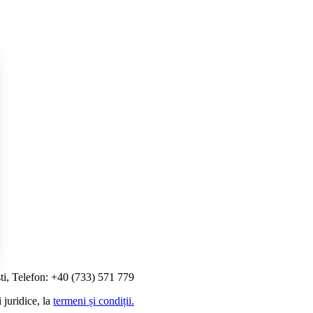
ti, Telefon: +40 (733) 571 779
i Opțiunile
 juridice, la
termeni și condiții.
etările de confidențialitate, asigurând conformitatea cu reglement