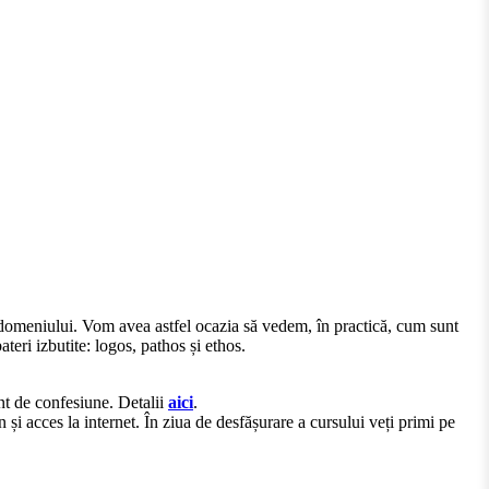
i domeniului. Vom avea astfel ocazia să vedem, în practică, cum sunt
eri izbutite: logos, pathos și ethos.
ent de confesiune. Detalii
aici
.
acces la internet. În ziua de desfășurare a cursului veți primi pe