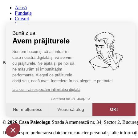
Acasă
Fundație
Cursuri
Lectori
Contact
Bună ziua
Termeni și condiții
Avem prăjiturele
Cum deveniți oaspeți
ANPC
Suntem bucuroși că ați intrat în
SAL ANPC
casa noastră digitală și vă servim
Parteneri:
cu prăjiturele. Ne ajută și pe noi să
ne măsurăm și îmbunătățim
Radio Guerilla
performanța. Alegeți ce prăjiturele
RSM Romania
doriți sau, dacă aveți încredere în noi alegeți-le pe toate!
Barrier România
Iata cum vă respectăm intimitatea digtală
KPMG
Certificat de
Juridice
Nu, mulțumesc
Vreau să aleg
OK!
MobilPay
Axeptio consent
© 2026 Casa Paleologu
Strada Armenească nr. 34, Sector 2, Bucureș
Platformă de Management al Consimțământului: Personalizaț
Detalii despre prelucrarea datelor cu caracter personal și alte informații
Platforma noastră vă ajută să personalizați și să gestionați s