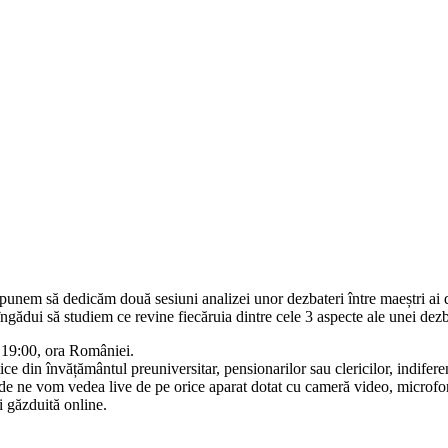
 propunem să dedicăm două sesiuni analizei unor dezbateri între maeștri a
gădui să studiem ce revine fiecăruia dintre cele 3 aspecte ale unei dezbat
a 19:00, ora României.
tice din învățământul preuniversitar, pensionarilor sau clericilor, indifer
e vom vedea live de pe orice aparat dotat cu cameră video, microfon și 
i găzduită online.