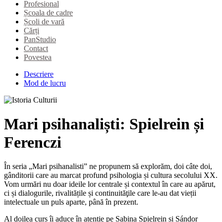
Profesional
Școala de cadre
Școli de vară
Cărți
PanStudio
Contact
Povestea
Descriere
Mod de lucru
Mari psihanaliști: Spielrein și
Ferenczi
În seria „Mari psihanalisti” ne propunem să explorăm, doi câte doi,
gânditorii care au marcat profund psihologia și cultura secolului XX.
Vom urmări nu doar ideile lor centrale și contextul în care au apărut,
ci și dialogurile, rivalitățile și continuităţile care le-au dat vieții
intelectuale un puls aparte, până în prezent.
Al doilea curs îi aduce în atenție pe Sabina Spielrein și Sándor