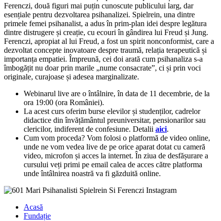
Ferenczi, două figuri mai puțin cunoscute publicului larg, dar
esențiale pentru dezvoltarea psihanalizei. Spielrein, una dintre
primele femei psihanalist, a adus în prim-plan idei despre legătura
dintre distrugere și creație, cu ecouri în gândirea lui Freud și Jung.
Ferenczi, apropiat al lui Freud, a fost un spirit nonconformist, care a
dezvoltat concepte inovatoare despre traumă, relația terapeutică și
importanța empatiei. Împreună, cei doi arată cum psihanaliza s-a
îmbogățit nu doar prin marile „nume consacrate”, ci și prin voci
originale, curajoase și adesea marginalizate.
Webinarul live are o întâlnire, în data de 11 decembrie, de la
ora 19:00 (ora României).
La acest curs oferim burse elevilor și studenților, cadrelor
didactice din învățământul preuniversitar, pensionarilor sau
clericilor, indiferent de confesiune. Detalii
aici
.
Cum vom proceda? Vom folosi o platformă de video online,
unde ne vom vedea live de pe orice aparat dotat cu cameră
video, microfon și acces la internet. În ziua de desfășurare a
cursului veți primi pe email calea de acces către platforma
unde întâlnirea noastră va fi găzduită online.
Acasă
Fundație