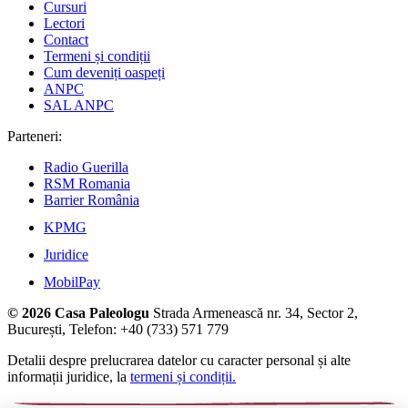
Cursuri
Lectori
Contact
Termeni și condiții
Cum deveniți oaspeți
ANPC
SAL ANPC
Parteneri:
Radio Guerilla
RSM Romania
Barrier România
KPMG
Juridice
MobilPay
© 2026 Casa Paleologu
Strada Armenească nr. 34, Sector 2,
București, Telefon: +40 (733) 571 779
Detalii despre prelucrarea datelor cu caracter personal și alte
informații juridice, la
termeni și condiții.