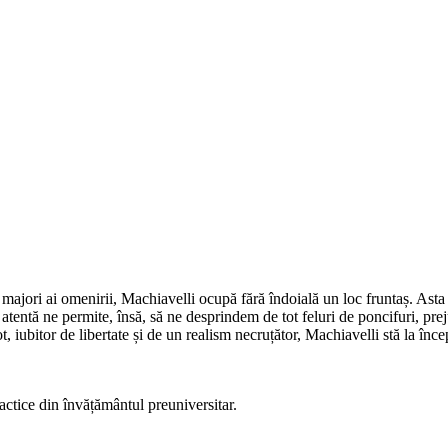
 majori ai omenirii, Machiavelli ocupă fără îndoială un loc fruntaș. Asta
atentă ne permite, însă, să ne desprindem de tot feluri de poncifuri, prej
ot, iubitor de libertate și de un realism necruțător, Machiavelli stă la înc
actice din învățământul preuniversitar.