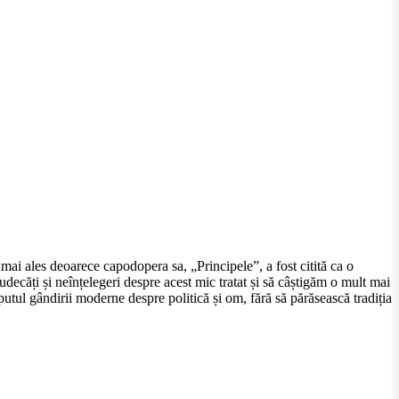
 mai ales deoarece capodopera sa, „Principele”, a fost citită ca o
udecăți și neînțelegeri despre acest mic tratat și să câștigăm o mult mai
eputul gândirii moderne despre politică și om, fără să părăsească tradiția