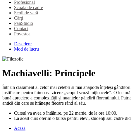
Profesional
Școala de cadre
Școli de vară
Cărți
PanStudio
Contact
Povestea
Descriere
Mod de lucru
Machiavelli: Principele
Într-un clasament al celor mai celebri si mai anapoda înțeleși gânditori
justificare pentru faimoasa zicere „scopul scuză mijloacele”. O lectură 
bună apreciere a complexității și nuanțelor gândirii florentinului. Patri
antică din care se hrănește fiecare rând al său.
Cursul va avea o întâlnire, pe 22 martie, de la ora 10:00.
La acest curs oferim o bursă pentru elevi, studenți sau cadre did
Acasă