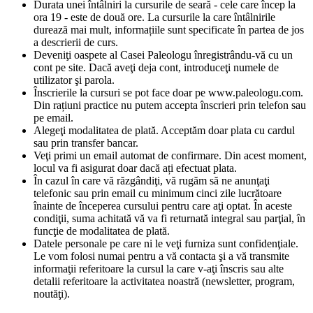
Durata unei întâlniri la cursurile de seară - cele care încep la
ora 19 - este de două ore. La cursurile la care întâlnirile
durează mai mult, informațiile sunt specificate în partea de jos
a descrierii de curs.
Deveniţi oaspete al Casei Paleologu înregistrându-vă cu un
cont pe site. Dacă aveţi deja cont, introduceţi numele de
utilizator şi parola.
Înscrierile la cursuri se pot face doar pe www.paleologu.com.
Din rațiuni practice nu putem accepta înscrieri prin telefon sau
pe email.
Alegeţi modalitatea de plată. Acceptăm doar plata cu cardul
sau prin transfer bancar.
Veţi primi un email automat de confirmare. Din acest moment,
locul va fi asigurat doar dacă ați efectuat plata.
În cazul în care vă răzgândiţi, vă rugăm să ne anunţaţi
telefonic sau prin email cu minimum cinci zile lucrătoare
înainte de începerea cursului pentru care aţi optat. În aceste
condiţii, suma achitată vă va fi returnată integral sau parţial, în
funcţie de modalitatea de plată.
Datele personale pe care ni le veţi furniza sunt confidenţiale.
Le vom folosi numai pentru a vă contacta şi a vă transmite
informaţii referitoare la cursul la care v-aţi înscris sau alte
detalii referitoare la activitatea noastră (newsletter, program,
noutăţi).