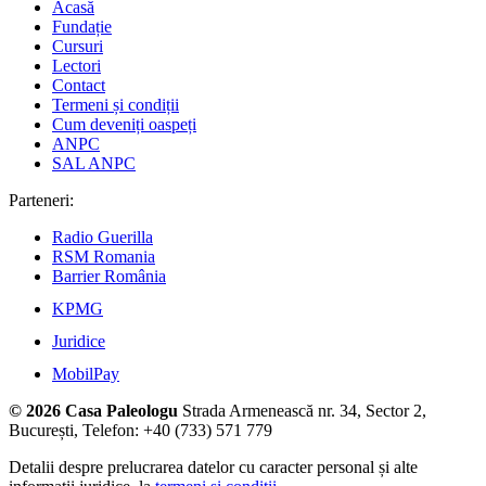
Acasă
Fundație
Cursuri
Lectori
Contact
Termeni și condiții
Cum deveniți oaspeți
ANPC
SAL ANPC
Parteneri:
Radio Guerilla
RSM Romania
Barrier România
KPMG
Juridice
MobilPay
© 2026 Casa Paleologu
Strada Armenească nr. 34, Sector 2,
București, Telefon: +40 (733) 571 779
Detalii despre prelucrarea datelor cu caracter personal și alte