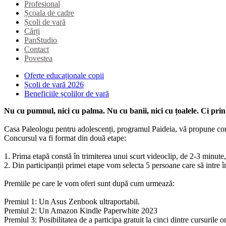
Profesional
Școala de cadre
Școli de vară
Cărți
PanStudio
Contact
Povestea
Oferte educaționale copii
Școli de vară 2026
Beneficiile școlilor de vară
Nu cu pumnul, nici cu palma. Nu cu banii, nici cu țoalele. Ci pri
Casa Paleologu pentru adolescenți, programul Paideia, vă propune conc
Concursul va fi format din două etape:
1. Prima etapă constă în trimiterea unui scurt videoclip, de 2-3 minute,
2. Din participanții primei etape vom selecta 5 persoane care să intre
Premiile pe care le vom oferi sunt după cum urmează:
Premiul 1: Un Asus Zenbook ultraportabil.
Premiul 2: Un Amazon Kindle Paperwhite 2023
Premiul 3: Posibilitatea de a participa gratuit la cinci dintre cursurile