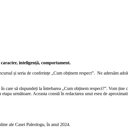
n caracter, inteligență, comportament.
ursul și seria de conferințe „Cum obținem respect”. Ne adresăm adolesc
 în care să răspundeți la întrebarea „Cum obținem respect?”. Vom ține con
 în etapa următoare. Aceasta constă în redactarea unui eseu de aproximat
 online ale Casei Paleologu, în anul 2024.