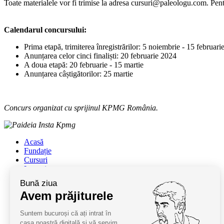
Toate materialele vor fi trimise la adresa
cursuri@paleologu.com
. Pen
Calendarul concursului:
Prima etapă, trimiterea înregistrărilor: 5 noiembrie - 15 februari
Anunțarea celor cinci finaliști: 20 februarie 2024
A doua etapă: 20 februarie - 15 martie
Anunțarea câștigătorilor: 25 martie
Concurs organizat cu sprijinul KPMG România.
Acasă
Fundație
Cursuri
Lectori
Contact
Bună ziua
Termeni și condiții
Avem prăjiturele
Cum deveniți oaspeți
ANPC
Suntem bucuroși că ați intrat în
SAL ANPC
casa noastră digitală și vă servim