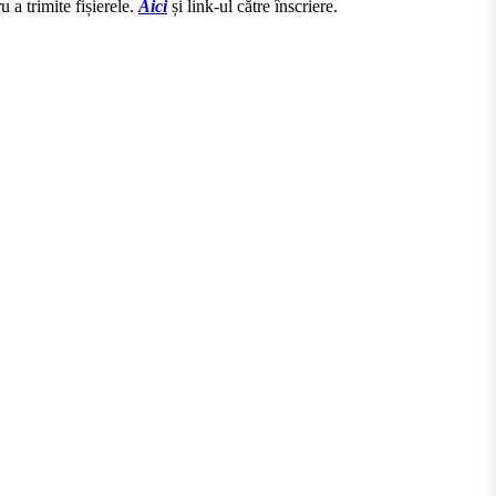
 a trimite fișierele.
Aici
și link-ul către înscriere.