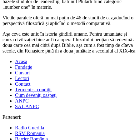
bazele studiilor de leadership, bătrînul Plutarh fiind categoric
„number one” în materie.
Viețile paralele oferă nu mai puțin de 46 de studii de caz,aducînd o
perspectivă filozofică și aplicînd o metodă comparativă.
Așa ceva este unic în istoria gîndirii umane. Pentru umanitate și
cauza civilizației bine ar fi ca opera filozofului beoțian să redevină a
doua carte cea mai citită după Biblie, așa cum a fost timp de cîteva
secole, din Renaștere pînă în a doua jumătate a secolului al XIX-lea.
Acasă
Fundație
Cursuri
Lectori
Contact
Termeni și condiții
Cum deveniți oaspeți
ANPC
SAL ANPC
Parteneri:
Radio Guerilla
RSM Romania
Barrier România