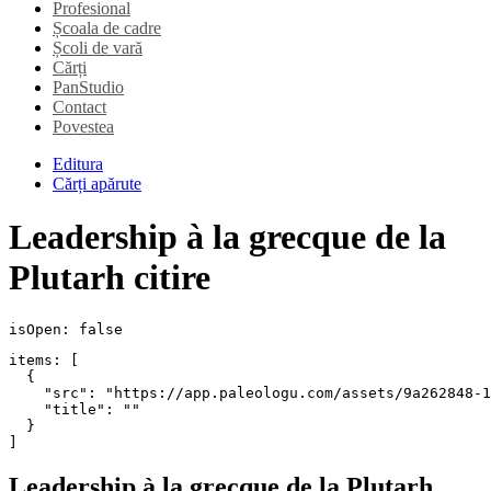
Profesional
Școala de cadre
Școli de vară
Cărți
PanStudio
Contact
Povestea
Editura
Cărți apărute
Leadership à la grecque de la
Plutarh citire
isOpen: false
items: [

  {

    "src": "https://app.paleologu.com/assets/9a262848-1
    "title": ""

  }

]
Leadership à la grecque de la Plutarh