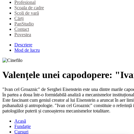
Profesional
Școala de cadre
Școli de vară
Cărți
PanStudio
Contact
Povestea
Descriere
Mod de lucru
Valențele unei capodopere: "Iva
"Ivan cel Groaznic" de Serghei Eisenstein este una dintre marile capodo
în partea a doua într-o formidabilă analiză a mecanismelor instituționale
Este fascinant cum geniul creator al lui Eisenstein a aruncat în aer li
psihanaliză și antropologie. "Ivan cel Groaznic" constituie o referință 
patologiilor puterii și cunoașterea mecanismelor totalitare.
Acasă
Fundație
Cursuri