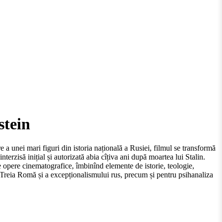
stein
a unei mari figuri din istoria națională a Rusiei, filmul se transformă
erzisă inițial și autorizată abia cîțiva ani după moartea lui Stalin.
e opere cinematografice, îmbinînd elemente de istorie, teologie,
 a Treia Romă și a excepționalismului rus, precum și pentru psihanaliza