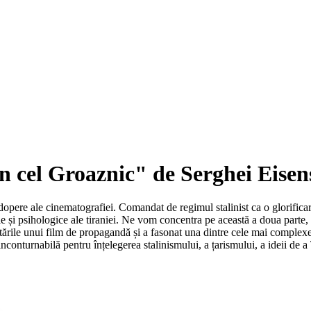
n cel Groaznic" de Serghei Eisen
pere ale cinematografiei. Comandat de regimul stalinist ca o glorificare 
 și psihologice ale tiraniei. Ne vom concentra pe această a doua parte, int
mitările unui film de propagandă și a fasonat una dintre cele mai complex
inconturnabilă pentru înțelegerea stalinismului, a țarismului, a ideii de