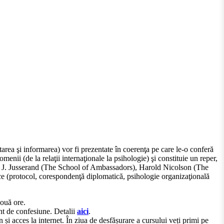
ntarea şi informarea) vor fi prezentate în coerenţa pe care le-o conferă
enii (de la relaţii internaţionale la psihologie) şi constituie un reper,
, J. J. Jusserand (The School of Ambassadors), Harold Nicolson (The
ice (protocol, corespondenţă diplomatică, psihologie organizaţională
două ore.
ent de confesiune. Detalii
aici
.
acces la internet. În ziua de desfășurare a cursului veți primi pe