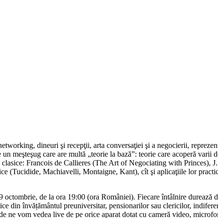
etworking, dineuri şi recepţii, arta conversaţiei şi a negocierii, repreze
un meşteşug care are multă „teorie la bază”: teorie care acoperă varii dom
te clasice: Francois de Callieres (The Art of Negociating with Princes)
ce (Tucidide, Machiavelli, Montaigne, Kant), cît şi aplicaţiile lor pract
 29 octombrie, de la ora 19:00 (ora României). Fiecare întâlnire durează 
tice din învățământul preuniversitar, pensionarilor sau clericilor, indifer
e vom vedea live de pe orice aparat dotat cu cameră video, microfon și 