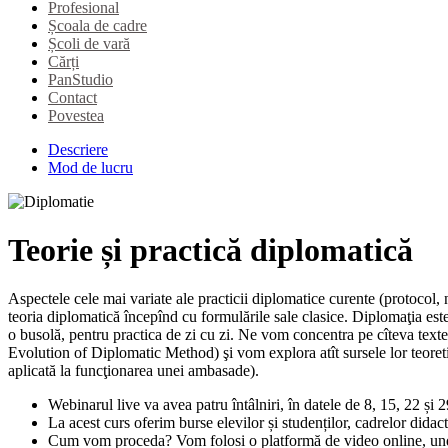
Profesional
Școala de cadre
Școli de vară
Cărți
PanStudio
Contact
Povestea
Descriere
Mod de lucru
Teorie și practică diplomatică
Aspectele cele mai variate ale practicii diplomatice curente (protocol, n
teoria diplomatică începînd cu formulările sale clasice. Diplomaţia este 
o busolă, pentru practica de zi cu zi. Ne vom concentra pe cîteva tex
Evolution of Diplomatic Method) şi vom explora atît sursele lor teoreti
aplicată la funcţionarea unei ambasade).
Webinarul live va avea patru întâlniri, în datele de 8, 15, 22 și
La acest curs oferim burse elevilor și studenților, cadrelor didac
Cum vom proceda? Vom folosi o platformă de video online, unde n