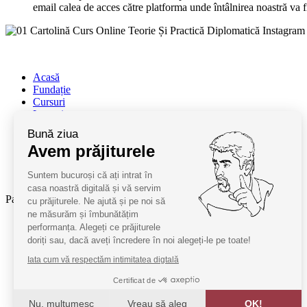
email calea de acces către platforma unde întâlnirea noastră va f
Acasă
Fundație
Cursuri
Lectori
Contact
Bună ziua
Termeni și condiții
Avem prăjiturele
Cum deveniți oaspeți
ANPC
Suntem bucuroși că ați intrat în
SAL ANPC
casa noastră digitală și vă servim
Parteneri:
cu prăjiturele. Ne ajută și pe noi să
ne măsurăm și îmbunătățim
Radio Guerilla
performanța. Alegeți ce prăjiturele
RSM Romania
doriți sau, dacă aveți încredere în noi alegeți-le pe toate!
Barrier România
Iata cum vă respectăm intimitatea digtală
KPMG
Certificat de
Juridice
Nu, mulțumesc
Vreau să aleg
OK!