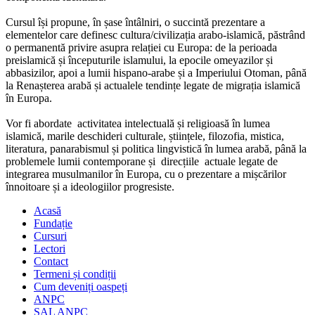
Cursul își propune, în șase întâlniri, o succintă prezentare a
elementelor care definesc cultura/civilizația arabo-islamică, păstrând
o permanentă privire asupra relației cu Europa: de la perioada
preislamică și începuturile islamului, la epocile omeyazilor și
abbasizilor, apoi a lumii hispano-arabe și a Imperiului Otoman, până
la Renașterea arabă și actualele tendințe legate de migrația islamică
în Europa.
Vor fi abordate activitatea intelectuală și religioasă în lumea
islamică, marile deschideri culturale, științele, filozofia, mistica,
literatura, panarabismul și politica lingvistică în lumea arabă, până la
problemele lumii contemporane și direcțiile actuale legate de
integrarea musulmanilor în Europa, cu o prezentare a mișcărilor
înnoitoare și a ideologiilor progresiste.
Acasă
Fundație
Cursuri
Lectori
Contact
Termeni și condiții
Cum deveniți oaspeți
ANPC
SAL ANPC