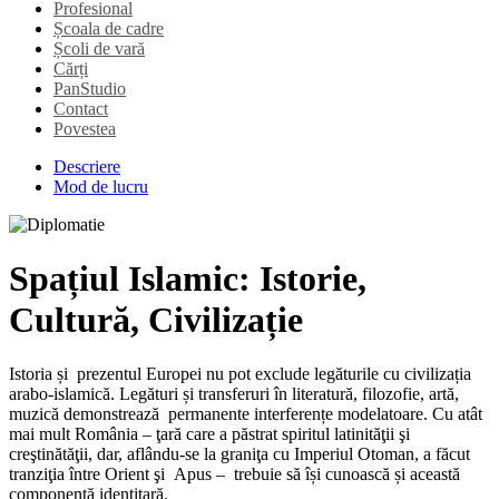
Profesional
Școala de cadre
Școli de vară
Cărți
PanStudio
Contact
Povestea
Descriere
Mod de lucru
Spațiul Islamic: Istorie,
Cultură, Civilizație
Istoria și prezentul Europei nu pot exclude legăturile cu civilizația
arabo-islamică. Legături și transferuri în literatură, filozofie, artă,
muzică demonstrează permanente interferențe modelatoare. Cu atât
mai mult România – ţară care a păstrat spiritul latinităţii şi
creştinătăţii, dar, aflându-se la graniţa cu Imperiul Otoman, a făcut
tranziţia între Orient şi Apus – trebuie să își cunoască și această
componentă identitară.