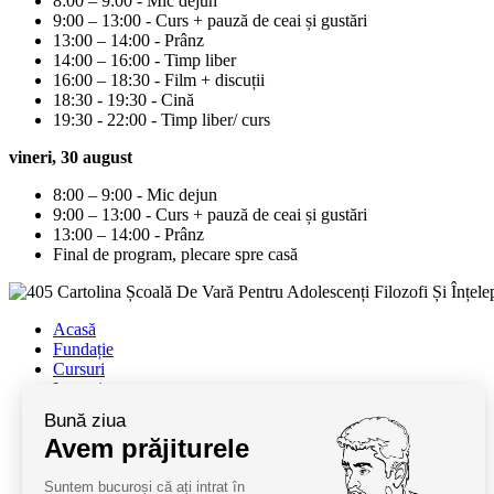
8:00 – 9:00 - Mic dejun
9:00 – 13:00 - Curs + pauză de ceai și gustări
13:00 – 14:00 - Prânz
14:00 – 16:00 - Timp liber
16:00 – 18:30 - Film + discuții
18:30 - 19:30 - Cină
19:30 - 22:00 - Timp liber/ curs
vineri, 30 august
8:00 – 9:00 - Mic dejun
9:00 – 13:00 - Curs + pauză de ceai și gustări
13:00 – 14:00 - Prânz
Final de program, plecare spre casă
Acasă
Fundație
Cursuri
Lectori
Contact
Bună ziua
Termeni și condiții
Avem prăjiturele
Cum deveniți oaspeți
ANPC
Suntem bucuroși că ați intrat în
SAL ANPC