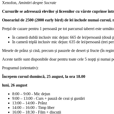
Xenofon,
Amintiri despre Socrate
Cursurile se adresează elevilor și liceenilor cu vârste cuprinse într
Onorariul de 2500 (2000 early bird) de lei include numai cursul, nu
Preţul de cazare pentru 1 persoană pe tot parcursul taberei este următo
în cameră dublă inclusiv mic dejun: 665 de lei/persoană (două 
în cameră triplă inclusiv mic dejun: 635 de lei/persoană (trei p
Mesele de prânz și cină, precum și pauzele de desert și fructe (în regim
Aceste tarife sunt disponibile doar pentru toate cele 5 nopţi și numai p
Programul (orientativ):
Începem cursul dumincă, 25 august, la ora 18.00
luni, 26 august
8:00 – 9:00 - Mic dejun
9:00 – 13:00 - Curs + pauză de ceai și gustări
13:00 – 14:00 - Prânz
14:00 – 16:00 - Timp liber
16:00 – 18:30 - Film + discuții