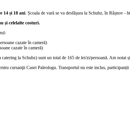
e 14 și 18 ani
. Școala de vară se va desfășura la Schubz, în Râșnov - 
 și celelalte costuri.
rul:
persoane cazate în cameră)
ersoane cazate în cameră)
 catering la Schubz) sunt un total de 165 de lei/zi/persoană. Am notat și
entru cursanţii Casei Paleologu. Transportul nu este inclus, participanți