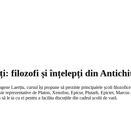
: filozofi și înțelepți din Antichi
ogene Laerțiu, cursul își propune să prezinte principalele școli filozofice
exte reprezentative de Platon, Xenofon, Epicur, Plutarh, Epictet, Marcus
a să le ia cu ei pentru a facilita discuțiile din cadrul școlii de vară.