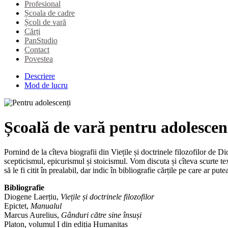
Profesional
Școala de cadre
Școli de vară
Cărți
PanStudio
Contact
Povestea
Descriere
Mod de lucru
Școală de vară pentru adolescenți
Pornind de la cîteva biografii din Viețile și doctrinele filozofilor de Di
scepticismul, epicurismul și stoicismul. Vom discuta și cîteva scurte t
să le fi citit în prealabil, dar indic în bibliografie cărțile pe care ar pute
Bibliografie
Diogene Laerțiu,
Viețile și doctrinele filozofilor
Epictet,
Manualul
Marcus Aurelius,
Gânduri către sine însuși
Platon, volumul I din ediția Humanitas