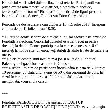
Beneficiul va fi astfel dublu: filozofic și retoric. Participanții vor
putea exersa arta retoricii -a diatribei, a predicii- filozofice,
teoretizată de Platon în “Phaidros” și practicată de figuri precum
Isocrate, Cicero, Seneca, Epictet sau Dion Chrysostomul.
Perioada de desfășurare a cursului este 11 - 15 iulie 2018. Începem
cu cina de pe 11 iulie, la ora 19.30.
* Cursul se achită separat de alte cheltuieli, iar factura este emisă de
Fundaţia Paleologu. Onorariul cursului este cel trecut în partea
dreaptă, la detalii. Pentru participarea la curs este necesar să vă
înscrieți la noi pe site. Ulterior, veți stabili detaliile legate de cazare și
mese.
** Celelalte costuri sunt trecute mai jos și nu revin Fundației
Paleologu, ci gazdelor noastre de la Cincșor.
**
* Numărul minim de participanți încriși până la data de 20 iunie:
10 persoane, cu plata unui avans de 50% din onorariul de curs. În
cazul în care grupul nu este astfel format până la data limită
menționată, vom anula cursul.
***
Fundaţia PALEOLOGU în parteneriat cu KULTUR
ROJECT/CASELE DE OASPEŢI CINCŞOR/Transilvania susțin