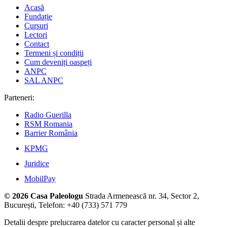
Acasă
Fundație
Cursuri
Lectori
Contact
Termeni și condiții
Cum deveniți oaspeți
ANPC
SAL ANPC
Parteneri:
Radio Guerilla
RSM Romania
Barrier România
KPMG
Juridice
MobilPay
© 2026 Casa Paleologu
Strada Armenească nr. 34, Sector 2,
București, Telefon: +40 (733) 571 779
Detalii despre prelucrarea datelor cu caracter personal și alte