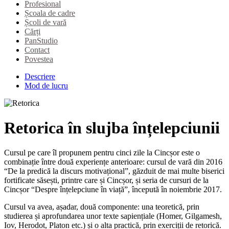
Profesional
Școala de cadre
Școli de vară
Cărți
PanStudio
Contact
Povestea
Descriere
Mod de lucru
Retorica în slujba înțelepciunii
Cursul pe care îl propunem pentru cinci zile la Cincșor este o
combinație între două experiențe anterioare: cursul de vară din 2016
“De la predică la discurs motivațional”, găzduit de mai multe biserici
fortificate săsești, printre care și Cincșor, și seria de cursuri de la
Cincșor “Despre înțelepciune în viață”, începută în noiembrie 2017.
Cursul va avea, așadar, două componente: una teoretică, prin
studierea și aprofundarea unor texte sapiențiale (Homer, Gilgamesh,
Iov, Herodot, Platon etc.) și o alta practică, prin exerciții de retorică.