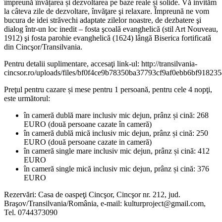
împreună învățarea și dezvoltarea pe baze reale și solide. Vă invităm
la câteva zile
de dezvoltare, învăţare şi relaxare. Împreună ne vom
bucura de idei străvechi adaptate zilelor noastre, de dezbatere şi
dialog într-un loc inedit – fosta şcoală evanghelică (stil Art Nouveau,
1912) şi fosta parohie evanghelică (1624) lângă Biserica fortificată
din Cincşor/Transilvania.
Pentru detalii suplimentare, accesaţi link-ul: http://transilvania-
cincsor.ro/uploads/files/bf0f4ce9b78350ba37793cf9af0ebb6bf918235
Preţul pentru cazare și mese pentru 1 persoană, pentru cele 4 nopţi,
este următorul:
în cameră dublă mare inclusiv mic dejun, prânz și cină: 268
EURO (două persoane cazate în cameră)
în cameră dublă mică inclusiv mic dejun, prânz și cină: 250
EURO (două persoane cazate in cameră)
în cameră single mare inclusiv mic dejun, prânz și cină: 412
EURO
în cameră single mică inclusiv mic dejun, prânz și cină: 376
EURO
Rezervări: Casa de oaspeţi Cincşor, Cincşor nr. 212, jud.
Braşov/Transilvania/România, e-mail:
kulturproject@gmail.com
,
Tel. 0744373090