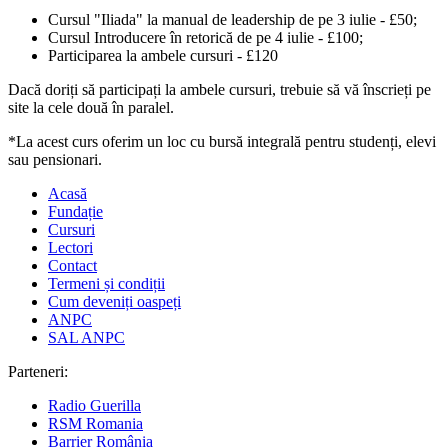
Cursul "Iliada" la manual de leadership de pe 3 iulie - £50;
Cursul Introducere în retorică de pe 4 iulie - £100;
Participarea la ambele cursuri - £120
Dacă doriți să participați la ambele cursuri, trebuie să vă înscrieți pe
site la cele două în paralel.
*La acest curs oferim un loc cu bursă integrală pentru studenți, elevi
sau pensionari.
Acasă
Fundație
Cursuri
Lectori
Contact
Termeni și condiții
Cum deveniți oaspeți
ANPC
SAL ANPC
Parteneri:
Radio Guerilla
RSM Romania
Barrier România