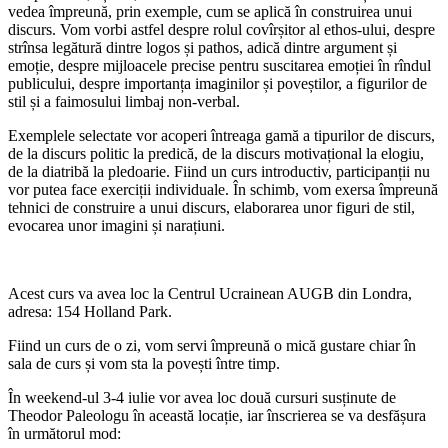
vedea împreună, prin exemple, cum se aplică în construirea unui
discurs. Vom vorbi astfel despre rolul covîrșitor al ethos-ului, despre
strînsa legătură dintre logos și pathos, adică dintre argument și
emoție, despre mijloacele precise pentru suscitarea emoției în rîndul
publicului, despre importanța imaginilor și poveștilor, a figurilor de
stil și a faimosului limbaj non-verbal.
Exemplele selectate vor acoperi întreaga gamă a tipurilor de discurs,
de la discurs politic la predică, de la discurs motivațional la elogiu,
de la diatribă la pledoarie. Fiind un curs introductiv, participanții nu
vor putea face exerciții individuale. În schimb, vom exersa împreună
tehnici de construire a unui discurs, elaborarea unor figuri de stil,
evocarea unor imagini și narațiuni.
Acest curs va avea loc la Centrul Ucrainean AUGB din Londra,
adresa: 154 Holland Park.
Fiind un curs de o zi, vom servi împreună o mică gustare chiar în
sala de curs și vom sta la povești între timp.
În weekend-ul 3-4 iulie vor avea loc două cursuri susținute de
Theodor Paleologu în această locație, iar înscrierea se va desfășura
în următorul mod: