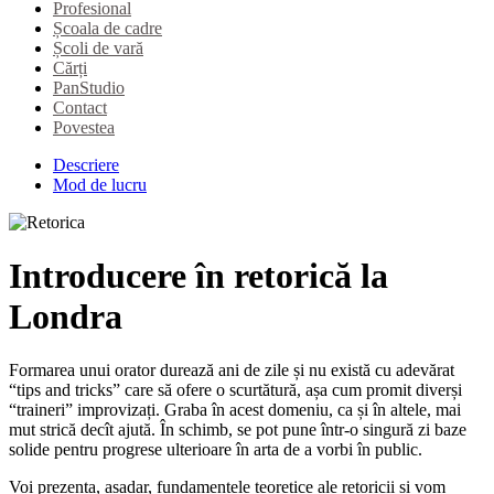
Profesional
Școala de cadre
Școli de vară
Cărți
PanStudio
Contact
Povestea
Descriere
Mod de lucru
Introducere în retorică la
Londra
Formarea unui orator durează ani de zile și nu există cu adevărat
“tips and tricks” care să ofere o scurtătură, așa cum promit diverși
“traineri” improvizați. Graba în acest domeniu, ca și în altele, mai
mut strică decît ajută. În schimb, se pot pune într-o singură zi baze
solide pentru progrese ulterioare în arta de a vorbi în public.
Voi prezenta, așadar, fundamentele teoretice ale retoricii și vom