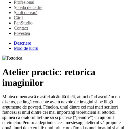
Profesional
Școala de cadre
Școli de vară
Cărți
PanStudio
Contact
Povestea
Descriere
Mod de lucru
Atelier practic: retorica
imaginilor
Mintea omenească e astfel alcătuită încît, atunci cînd ascultăm un
discurs, pe lîngă concepte avem nevoie de imagini și pe lîngă
argumente de povești. Fénelon, unul dintre cei mai mari scriitori
francezi și unul dintre cei mai importanți teoreticieni ai retoricii,
spunea că oratorul trebuie să și picteze (“peindre”) cu ajutorul
cuvintelor. Pentru a deprinde acest meșteșug, atelierul vă propune
două tipuri de exerciții: unul prin care dăm glas unei imagini și altul