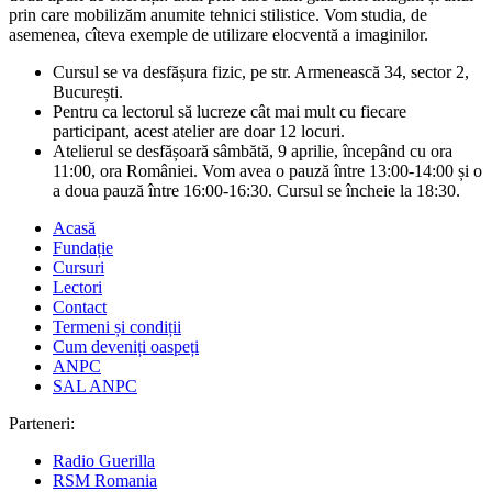
prin care mobilizăm anumite tehnici stilistice. Vom studia, de
asemenea, cîteva exemple de utilizare elocventă a imaginilor.
Cursul se va desfășura fizic, pe str. Armenească 34, sector 2,
București.
Pentru ca lectorul să lucreze cât mai mult cu fiecare
participant, acest atelier are doar 12 locuri.
Atelierul se desfășoară sâmbătă, 9 aprilie, începând cu ora
11:00, ora României. Vom avea o pauză între 13:00-14:00 și o
a doua pauză între 16:00-16:30. Cursul se încheie la 18:30.
Acasă
Fundație
Cursuri
Lectori
Contact
Termeni și condiții
Cum deveniți oaspeți
ANPC
SAL ANPC
Parteneri:
Radio Guerilla
RSM Romania