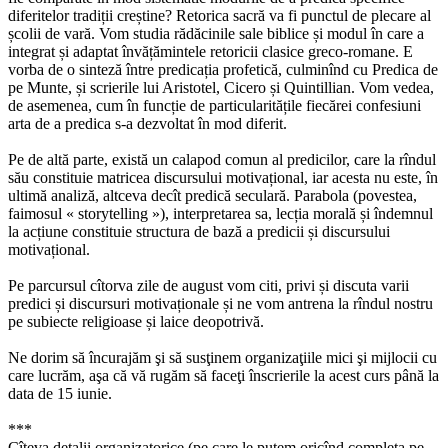
diferitelor tradiții creștine? Retorica sacră va fi punctul de plecare al
școlii de vară. Vom studia rădăcinile sale biblice și modul în care a
integrat și adaptat învățămintele retoricii clasice greco-romane. E
vorba de o sinteză între predicația profetică, culminînd cu Predica de
pe Munte, și scrierile lui Aristotel, Cicero și Quintillian. Vom vedea,
de asemenea, cum în funcție de particularitățile fiecărei confesiuni
arta de a predica s-a dezvoltat în mod diferit.
Pe de altă parte, există un calapod comun al predicilor, care la rîndul
său constituie matricea discursului motivațional, iar acesta nu este, în
ultimă analiză, altceva decît predică seculară. Parabola (povestea,
faimosul « storytelling »), interpretarea sa, lecția morală și îndemnul
la acțiune constituie structura de bază a predicii și discursului
motivațional.
Pe parcursul cîtorva zile de august vom citi, privi și discuta varii
predici și discursuri motivaționale și ne vom antrena la rîndul nostru
pe subiecte religioase și laice deopotrivă.
Ne dorim să încurajăm şi să susţinem organizaţiile mici şi mijlocii cu
care lucrăm, aşa că vă rugăm să faceţi înscrierile la acest curs până la
data de 15 iunie.
***
Cîteva detalii organizatorice (pe care le putem oricînd completa pe