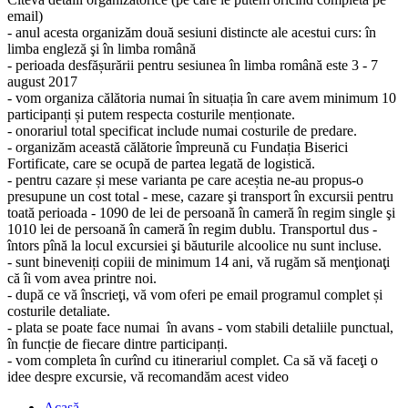
email)
- anul acesta organizăm două sesiuni distincte ale acestui curs: în
limba engleză şi în limba română
- perioada desfășurării pentru sesiunea în limba română este 3 - 7
august 2017
- vom organiza călătoria numai în situația în care avem minimum 10
participanți și putem respecta costurile menționate.
- onorariul total specificat include numai costurile de predare.
- organizăm această călătorie împreună cu Fundația Biserici
Fortificate, care se ocupă de partea legată de logistică.
- pentru cazare și mese varianta pe care aceștia ne-au propus-o
presupune un cost total - mese, cazare şi transport în excursii pentru
toată perioada - 1090 de lei de persoană în cameră în regim single şi
1010 lei de persoană în cameră în regim dublu. Transportul dus -
întors pînă la locul excursiei şi băuturile alcoolice nu sunt incluse.
- sunt bineveniți copiii de minimum 14 ani, vă rugăm să menţionaţi
că îi vom avea printre noi.
- după ce vă înscrieţi, vă vom oferi pe email programul complet și
costurile detaliate.
- plata se poate face numai în avans - vom stabili detaliile punctual,
în funcție de fiecare dintre participanți.
- vom completa în curînd cu itinerariul complet. Ca să vă faceţi o
idee despre excursie, vă recomandăm acest video
Acasă