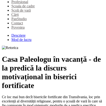
Profesional
Școala de cadre
Școli de vară
Cărți
PanStudio
Contact
Povestea
Descriere
Mod de lucru
Casa Paleologu în vacanță - de
la predică la discurs
motivațional în biserici
fortificate
Ce loc mai bun decît bisericile fortificate din Transilvania, loc prin
excelență al diversității religioase, pentru o școală de vară în care să
fie comparate în mod sistematic modurile de a predica specifice