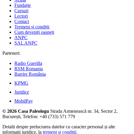
Fundație
Cursuri
Lectori
Contact
Termeni și condiții
Cum deveniți oaspeți
ANPC
SAL ANPC
Parteneri:
Radio Guerilla
RSM Romania
Barrier România
KPMG
Juridice
MobilPay
© 2026 Casa Paleologu
Strada Armenească nr. 34, Sector 2,
București, Telefon: +40 (733) 571 779
Detalii despre prelucrarea datelor cu caracter personal și alte
informații juridice, la
termeni și condiții.