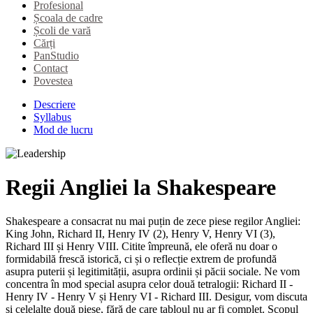
Profesional
Școala de cadre
Școli de vară
Cărți
PanStudio
Contact
Povestea
Descriere
Syllabus
Mod de lucru
Regii Angliei la Shakespeare
Shakespeare a consacrat nu mai puțin de zece piese regilor Angliei:
King John, Richard II, Henry IV (2), Henry V, Henry VI (3),
Richard III și Henry VIII. Citite împreună, ele oferă nu doar o
formidabilă frescă istorică, ci și o reflecție extrem de profundă
asupra puterii și legitimității, asupra ordinii și păcii sociale. Ne vom
concentra în mod special asupra celor două tetralogii: Richard II -
Henry IV - Henry V și Henry VI - Richard III. Desigur, vom discuta
și celelalte două piese, fără de care tabloul nu ar fi complet. Scopul