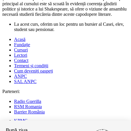
principal al cursului este să scoată în evidență coerența gîndirii
politice și istorice a lui Shakespeare, să ofere o viziune de ansamblu
necesară studierii fiecăreia dintre aceste capodopere literare.
La acest curs, oferim un loc pentru un bursier al Casei, elev,
student sau pensionar.
Acasă
Fundație
Cursuri
Lectori
Contact
Termeni și condiții
Cum deveniți oaspeți
ANPC
SAL ANPC
Parteneri:
Radio Guerilla
RSM Romania
Barrier România
KPMG
Juridice
Bună ziua