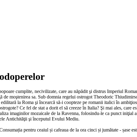
podoperelor
poare cumplite, necivilizate, care au năpădit şi distrus Imperiul Roman. 
 faţă de moştenirea sa. Sub domnia regelui ostrogot Theodoric Thiudimirso
ilitară la Roma şi încearcă să-i coopteze pe romanii italici în ambiţiosu
strogote? Ce fel de stat a dorit el să creeze în Italia? Şi mai ales, care 
a imaginilor mozaicale de la Ravenna, folosindu-le ca punct iniţial al un
le Antichităţii şi începutul Evului Mediu.
 Consumația pentru ceaiul și cafeaua de la ora cinci și jumătate - șase est