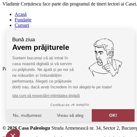
Vladimir Crețulescu face parte din programul de tineri lectori ai Case
Acasă
Fundație
Cursuri
Lectori
Contact
Bună ziua
Termeni și condiții
Avem prăjiturele
Cum deveniți oaspeți
ANPC
Suntem bucuroși că ați intrat în
SAL ANPC
casa noastră digitală și vă servim
Parteneri:
cu prăjiturele. Ne ajută și pe noi să
ne măsurăm și îmbunătățim
Radio Guerilla
performanța. Alegeți ce prăjiturele
RSM Romania
doriți sau, dacă aveți încredere în noi alegeți-le pe toate!
Barrier România
Iata cum vă respectăm intimitatea digtală
KPMG
Certificat de
Juridice
Nu, mulțumesc
Vreau să aleg
OK!
MobilPay
Axeptio consent
© 2026 Casa Paleologu
Strada Armenească nr. 34, Sector 2, Bucureș
Platformă de Management al Consimțământului: Personalizaț