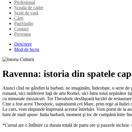
Profesional
Școala de cadre
Școli de vară
Cărți
PanStudio
Contact
Povestea
Descriere
Mod de lucru
Ravenna: istoria din spatele ca
Atunci cînd ne gândim la barbari, ne imaginăm, îndeobşte, o serie de po
romană, nici indiferent faţă de arta Romei, nici întru totul nepăsător
cu minunate mozaicuri. Tot Theodoric desfăşoară lucrări de restaurare ed
Cine a fost acest Theodoric, supranumit cel Mare, prim rege al Italiei o
La curs, vom răspunde împreună acestor întrebări. Vom porni de la analiz
lumi de mult apuse: Italia barbară, moment şi loc de cumpănă între fine
*Cursul are o întîlnire cu durata totală de patru ore și pauzele incluse.