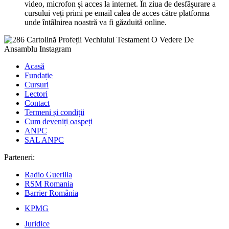
video, microfon și acces la internet. În ziua de desfășurare a
cursului veți primi pe email calea de acces către platforma
unde întâlnirea noastră va fi găzduită online.
Acasă
Fundație
Cursuri
Lectori
Contact
Termeni și condiții
Cum deveniți oaspeți
ANPC
SAL ANPC
Parteneri:
Radio Guerilla
RSM Romania
Barrier România
KPMG
Juridice