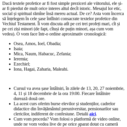
Dacă textele profetice ar fi fost simple preziceri ale viitorului, ele și-
ar fi pierdut de mult orice interes altul decît istoric. Mesajul lor etic,
social și spiritual rămîne însă mereu actual. De ce? Asta vom încerca
să înțelegem în cele șase întîlniri consacrate textelor profetice din
Vechiul Testament. Îi vom discuta atît pe cei trei profeți mari, cît și
pe cei ziși minori (de fapt, cîtuși de puțin minori, așa cum vom
vedea). O vom face într-o ordine aproximativ cronologică:
Osea, Amos, Ioel, Obadia;
Isaia;
Mica, Naum, Habacuc, Zefania;
Ieremia;
Ezechiel;
Iona, Hagai, Zaharia, Maleahi.
Cursul va avea șase întâlniri, în zilele de 13, 20, 27 noiembrie,
4, 11 și 18 decembrie de la ora 19:00. Fiecare întâlnire
durează două ore.
La acest curs oferim burse elevilor și studenților, cadrelor
didactice din învățământul preuniversitar, pensionarilor sau
clericilor, indiferent de confesiune. Detalii
aici
.
Cum vom proceda? Vom folosi o platformă de video online,
unde ne vom vedea live de pe orice aparat dotat cu cameră