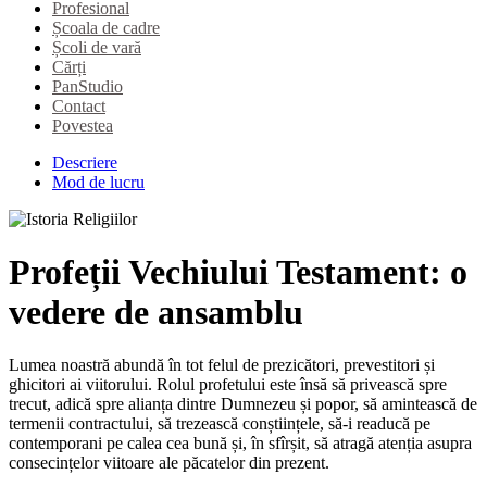
Profesional
Școala de cadre
Școli de vară
Cărți
PanStudio
Contact
Povestea
Descriere
Mod de lucru
Profeții Vechiului Testament: o
vedere de ansamblu
Lumea noastră abundă în tot felul de prezicători, prevestitori și
ghicitori ai viitorului. Rolul profetului este însă să privească spre
trecut, adică spre alianța dintre Dumnezeu și popor, să amintească de
termenii contractului, să trezească conștiințele, să-i readucă pe
contemporani pe calea cea bună și, în sfîrșit, să atragă atenția asupra
consecințelor viitoare ale păcatelor din prezent.