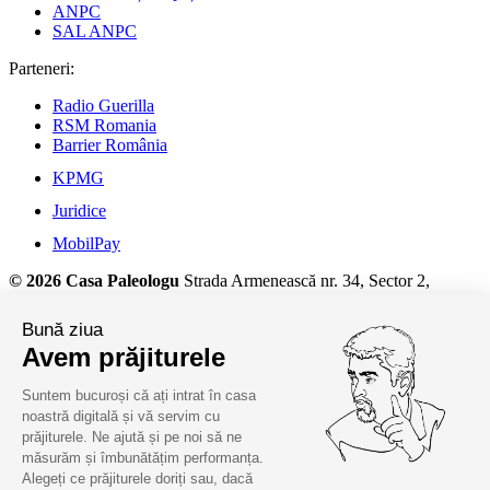
ANPC
SAL ANPC
Parteneri:
Radio Guerilla
RSM Romania
Barrier România
KPMG
Juridice
MobilPay
© 2026 Casa Paleologu
Strada Armenească nr. 34, Sector 2,
București, Telefon: +40 (733) 571 779
Bună ziua
Detalii despre prelucrarea datelor cu caracter personal și alte
Avem prăjiturele
informații juridice, la
termeni și condiții.
Suntem bucuroși că ați intrat în casa
noastră digitală și vă servim cu
prăjiturele. Ne ajută și pe noi să ne
măsurăm și îmbunătățim performanța.
Alegeți ce prăjiturele doriți sau, dacă