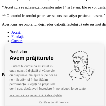
* Acest curs se adresează liceenilor între 14 și 19 ani. Ele se vor des
** Onorariul lectorului pentru acest curs este afişat pe site-ul nostru, 
Acest curs are onorariul deja redus datorită faptului că este susţinut d
Acasă
Fundație
Cursuri
Lectori
Contact
Bună ziua
Termeni și condiții
Avem prăjiturele
Cum deveniți oaspeți
ANPC
Suntem bucuroși că ați intrat în
SAL ANPC
casa noastră digitală și vă servim
Parteneri:
cu prăjiturele. Ne ajută și pe noi să
ne măsurăm și îmbunătățim
Radio Guerilla
performanța. Alegeți ce prăjiturele
RSM Romania
doriți sau, dacă aveți încredere în noi alegeți-le pe toate!
Barrier România
Iata cum vă respectăm intimitatea digtală
KPMG
Certificat de
Juridice