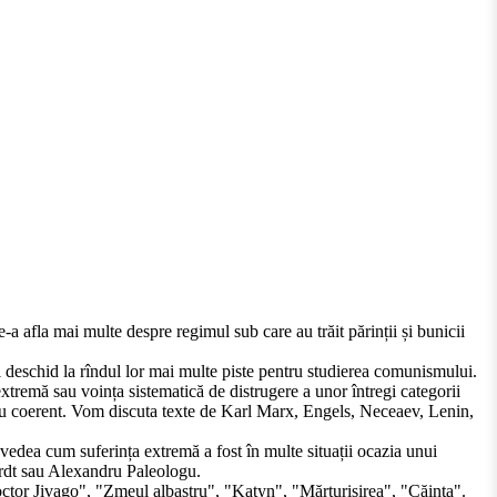
-a afla mai multe despre regimul sub care au trăit părinții și bunicii
ni deschid la rîndul lor mai multe piste pentru studierea comunismului.
a extremă sau voința sistematică de distrugere a unor întregi categorii
mblu coerent. Vom discuta texte de Karl Marx, Engels, Neceaev, Lenin,
m vedea cum suferința extremă a fost în multe situații ocazia unui
hardt sau Alexandru Paleologu.
Doctor Jivago", "Zmeul albastru", "Katyn", "Mărturisirea", "Căința".