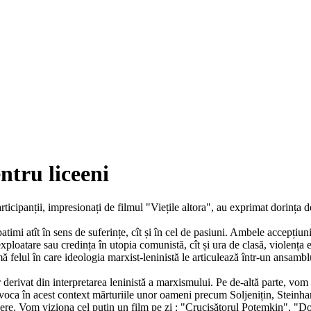
ntru liceeni
ticipanții, impresionați de filmul "Viețile altora", au exprimat dorința de
timi atît în sens de suferințe, cît și în cel de pasiuni. Ambele accepțiu
e exploatare sau credința în utopia comunistă, cît și ura de clasă, violenț
mă felul în care ideologia marxist-leninistă le articulează într-un ansa
ar derivat din interpretarea leninistă a marxismului. Pe de-altă parte, vo
m evoca în acest context mărturiile unor oameni precum Soljenițin, Stein
libere. Vom viziona cel puțin un film pe zi : "Crucișătorul Potemkin", "