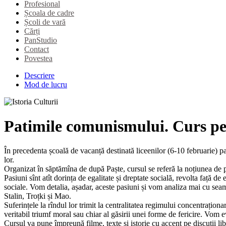
Profesional
Școala de cadre
Școli de vară
Cărți
PanStudio
Contact
Povestea
Descriere
Mod de lucru
Patimile comunismului. Curs pe
În precedenta școală de vacanță destinată liceenilor (6-10 februarie) par
lor.
Organizat în săptămîna de după Paște, cursul se referă la noțiunea de pa
Pasiuni sînt atît dorința de egalitate și dreptate socială, revolta față d
sociale. Vom detalia, așadar, aceste pasiuni și vom analiza mai cu sea
Stalin, Troțki și Mao.
Suferințele la rîndul lor trimit la centralitatea regimului concentrațion
veritabil triumf moral sau chiar al găsirii unei forme de fericire. Vo
Cursul va pune împreună filme, texte și istorie cu accent pe discuții 