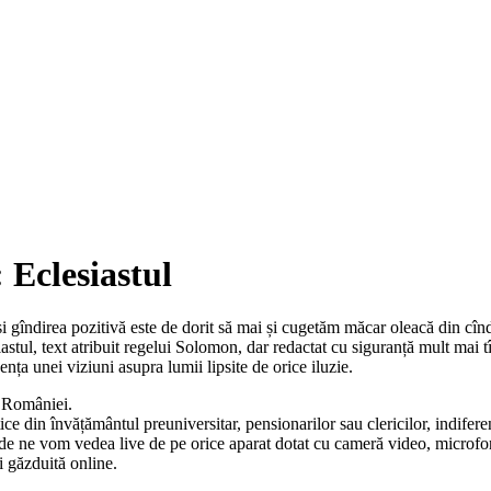
 Eclesiastul
și gîndirea pozitivă este de dorit să mai și cugetăm măcar oleacă din cîn
siastul, text atribuit regelui Solomon, dar redactat cu siguranță mult mai
nța unei viziuni asupra lumii lipsite de orice iluzie.
a României.
tice din învățământul preuniversitar, pensionarilor sau clericilor, indifer
e vom vedea live de pe orice aparat dotat cu cameră video, microfon și 
i găzduită online.