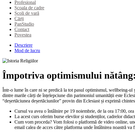
Profesional
Școala de cadre
Școli de vară
Cărți
PanStudio
Contact
Povestea
Descriere
Mod de lucru
Împotriva optimismului nătâng:
Într-o lume în care ni se predică la tot pasul optimismul, wellbeing-ul 
dintre marile cărți de înțelepciune din parimoniul umanității este Ecle
“deșertăciunea deșertăciunilor” provin din Eclesiast și exprimă chintese
Cursul va avea o întâlnire pe 19 noiembrie, de la ora 17:00, or
La acest curs oferim burse elevilor și studenților, cadrelor didac
Cum vom proceda? Vom folosi o platformă de video online, unde n
email calea de acces către platforma unde întâlnirea noastră va f