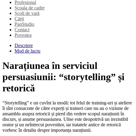
Profesional
Școala de cadre
Școli de vară
Cărți
PanStudio
Contact
Povestea
Descriere
Mod de lucru
Narațiunea în serviciul
persuasiunii: “storytelling” și
retorică
“Storytelling” e un cuvînt la modă: tot felul de training-uri și ateliere
îi sînt consacrate de către experți și traineri care nu au o viziune de
ansamblu asupra retoricii și pierd din vedere scopul narațiunii în
discurs, și anume persuasiunea. Ulise este deopotrivă un irezistibil
orator și un neîntrecut povestitor, iar tratatele antice de retorică
vorbesc în detaliu despre importanța narațiunii.