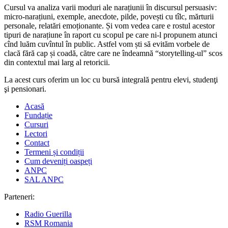
Cursul va analiza varii moduri ale narațiunii în discursul persuasiv:
micro-narațiuni, exemple, anecdote, pilde, povești cu tîlc, mărturii
personale, relatări emoționante. Și vom vedea care e rostul acestor
tipuri de narațiune în raport cu scopul pe care ni-l propunem atunci
cînd luăm cuvîntul în public. Astfel vom ști să evităm vorbele de
clacă fără cap și coadă, către care ne îndeamnă “storytelling-ul” scos
din contextul mai larg al retoricii.
La acest curs oferim un loc cu bursă integrală pentru elevi, studenţi
şi pensionari.
Acasă
Fundație
Cursuri
Lectori
Contact
Termeni și condiții
Cum deveniți oaspeți
ANPC
SAL ANPC
Parteneri:
Radio Guerilla
RSM Romania