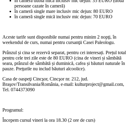
în cameră dublă mică inclusiv mic dejun: 35 EURO (două
persoane cazate în cameră)
în cameră single mare inclusiv mic dejun: 80 EURO
în cameră single mică inclusiv mic dejun: 70 EURO
Aceste tarife sunt disponibile numai pentru minim 2 nopţi, în
weekendul de curs, numai pentru cursanţii Casei Paleologu.
Prânzul și cina se rezervă separat, pentru cei interesați. Prețul total
pentru cele trei zile este de 80 EURO (cina de vineri și sâmbătă
seara, prânzul de sâmbătă și duminică, cafea și băuturi naturale în
pauze. Preţurile nu includ băuturi alcoolice).
Casa de oaspeţi Cincşor, Cincşor nr. 212, jud.
Braşov/Transilvania/România, e-mail:
kulturproject@gmail.com
,
Tel. 0744373090
Programul:
Începem cursul vineri la ora 18.30 (2 ore de curs)