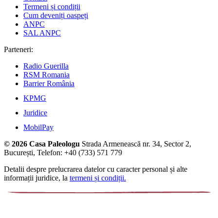
Termeni și condiții
Cum deveniți oaspeți
ANPC
SAL ANPC
Parteneri:
Radio Guerilla
RSM Romania
Barrier România
KPMG
Juridice
MobilPay
© 2026 Casa Paleologu
Strada Armenească nr. 34, Sector 2,
București, Telefon: +40 (733) 571 779
Detalii despre prelucrarea datelor cu caracter personal și alte
informații juridice, la
termeni și condiții.