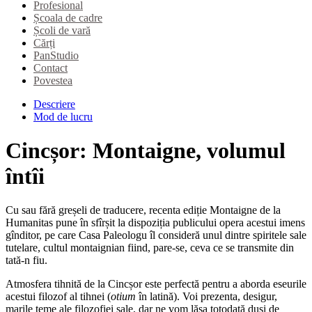
Profesional
Școala de cadre
Școli de vară
Cărți
PanStudio
Contact
Povestea
Descriere
Mod de lucru
Cincșor: Montaigne, volumul
întîi
Cu sau fără greșeli de traducere, recenta ediție Montaigne de la
Humanitas pune în sfîrșit la dispoziția publicului opera acestui imens
gînditor, pe care Casa Paleologu îl consideră unul dintre spiritele sale
tutelare, cultul montaignian fiind, pare-se, ceva ce se transmite din
tată-n fiu.
Atmosfera tihnită de la Cincșor este perfectă pentru a aborda eseurile
acestui filozof al tihnei (
otium
în latină). Voi prezenta, desigur,
marile teme ale filozofiei sale, dar ne vom lăsa totodată duși de