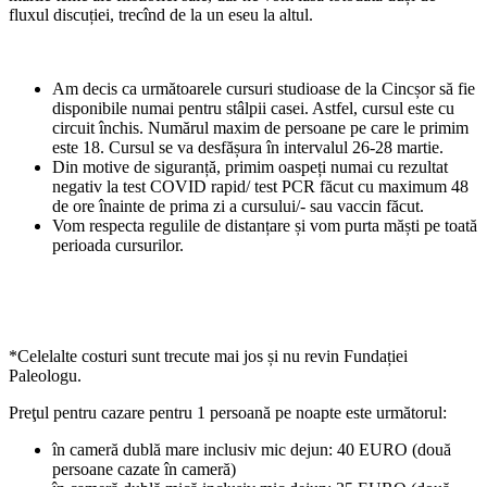
fluxul discuției, trecînd de la un eseu la altul.
Am decis ca următoarele cursuri studioase de la Cincșor să fie
disponibile numai pentru stâlpii casei. Astfel, cursul este cu
circuit închis. Numărul maxim de persoane pe care le primim
este 18. Cursul se va desfășura în intervalul 26-28 martie.
Din motive de siguranță, primim oaspeți numai cu rezultat
negativ la test COVID rapid/ test PCR făcut cu maximum 48
de ore înainte de prima zi a cursului/- sau vaccin făcut.
Vom respecta regulile de distanțare și vom purta măști pe toată
perioada cursurilor.
*Celelalte costuri sunt trecute mai jos și nu revin Fundației
Paleologu.
Preţul pentru cazare pentru 1 persoană pe noapte este următorul:
în cameră dublă mare inclusiv mic dejun: 40 EURO (două
persoane cazate în cameră)