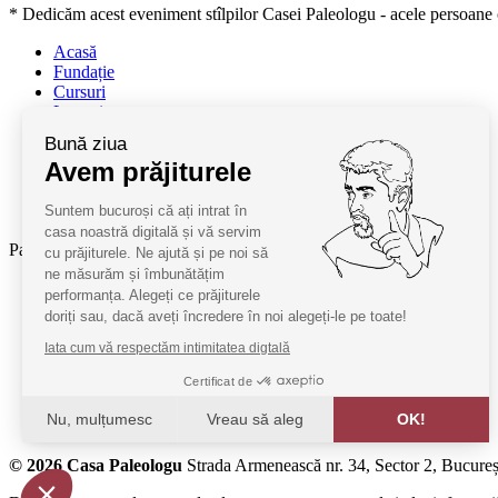
* Dedicăm acest eveniment stîlpilor Casei Paleologu - acele persoane ca
Acasă
Fundație
Cursuri
Lectori
Contact
Bună ziua
Termeni și condiții
Avem prăjiturele
Cum deveniți oaspeți
ANPC
Suntem bucuroși că ați intrat în
SAL ANPC
casa noastră digitală și vă servim
Parteneri:
cu prăjiturele. Ne ajută și pe noi să
ne măsurăm și îmbunătățim
Radio Guerilla
performanța. Alegeți ce prăjiturele
RSM Romania
doriți sau, dacă aveți încredere în noi alegeți-le pe toate!
Barrier România
Iata cum vă respectăm intimitatea digtală
KPMG
Certificat de
Juridice
Nu, mulțumesc
Vreau să aleg
OK!
MobilPay
Axeptio consent
© 2026 Casa Paleologu
Strada Armenească nr. 34, Sector 2, Bucureș
Platformă de Management al Consimțământului: Personalizaț