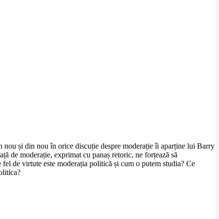
n nou și din nou în orice discuție despre moderație îi aparține lui Barry
față de moderație, exprimat cu panaș retoric, ne forțează să
 fel de virtute este moderația politică și cum o putem studia? Ce
litica?