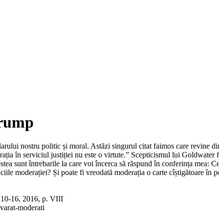
Trump
ului nostru politic și moral. Astăzi singurul citat faimos care revine di
ția în serviciul justiției nu este o virtute.” Scepticismul lui Goldwater 
ea sunt întrebarile la care voi încerca să răspund în conferința mea: Ce
ciile moderației? Și poate fi vreodată moderația o carte cîștigătoare în po
10-16, 2016, p. VIII
evarat-moderati