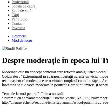
Profesional
Școala de cadre
Școli de vară
Cărți
PanStudio
Contact
Povestea
Descriere
Mod de lucru
Despre moderație în epoca lui 
Moderația este un concept contestat care reflectă ambiguitatea vocabular
Goldwater : “Extremismul în apărarea libertații nu este un viciu, modera
recunoaștem că moderația este o virtute complexă cu multe fațete. Acest
înseamnă sa fi o voce moderată în politică? Care sunt limitele şi benefi
Tema de lectură pentru întîlnirea noastră:
“Putem fi cu adevarat moderaţi?” Dilema Veche, No. 665, November 
http://dilemaveche.ro/sectiune/tema-saptamanii/articol/putem-fi-cu-ad