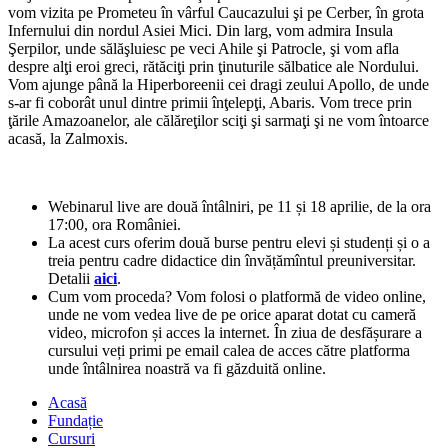
vom vizita pe Prometeu în vârful Caucazului şi pe Cerber, în grota
Infernului din nordul Asiei Mici. Din larg, vom admira Insula
Şerpilor, unde sălăşluiesc pe veci Ahile şi Patrocle, şi vom afla
despre alţi eroi greci, rătăciţi prin ţinuturile sălbatice ale Nordului.
Vom ajunge până la Hiperboreenii cei dragi zeului Apollo, de unde
s-ar fi coborât unul dintre primii înţelepţi, Abaris. Vom trece prin
ţările Amazoanelor, ale călăreţilor sciţi şi sarmaţi şi ne vom întoarce
acasă, la Zalmoxis.
Webinarul live are două întâlniri, pe 11 și 18 aprilie, de la ora
17:00, ora României.
La acest curs oferim două burse pentru elevi și studenți și o a
treia pentru cadre didactice din învățămîntul preuniversitar.
Detalii
aici
.
Cum vom proceda? Vom folosi o platformă de video online,
unde ne vom vedea live de pe orice aparat dotat cu cameră
video, microfon și acces la internet. În ziua de desfășurare a
cursului veți primi pe email calea de acces către platforma
unde întâlnirea noastră va fi găzduită online.
Acasă
Fundație
Cursuri