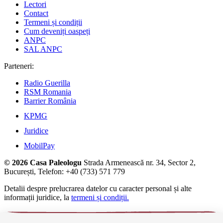
Lectori
Contact
Termeni și condiții
Cum deveniți oaspeți
ANPC
SAL ANPC
Parteneri:
Radio Guerilla
RSM Romania
Barrier România
KPMG
Juridice
MobilPay
© 2026 Casa Paleologu
Strada Armenească nr. 34, Sector 2,
București, Telefon: +40 (733) 571 779
Detalii despre prelucrarea datelor cu caracter personal și alte
informații juridice, la
termeni și condiții.