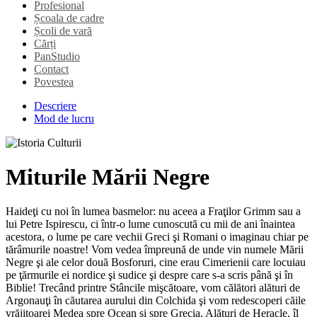
Profesional
Școala de cadre
Școli de vară
Cărți
PanStudio
Contact
Povestea
Descriere
Mod de lucru
Miturile Mării Negre
Haideţi cu noi în lumea basmelor: nu aceea a Fraţilor Grimm sau a
lui Petre Ispirescu, ci într-o lume cunoscută cu mii de ani înaintea
acestora, o lume pe care vechii Greci şi Romani o imaginau chiar pe
tărâmurile noastre! Vom vedea împreună de unde vin numele Mării
Negre şi ale celor două Bosforuri, cine erau Cimerienii care locuiau
pe ţărmurile ei nordice şi sudice şi despre care s-a scris până şi în
Biblie! Trecând printre Stâncile mişcătoare, vom călători alături de
Argonauţi în căutarea aurului din Colchida şi vom redescoperi căile
vrăjitoarei Medea spre Ocean şi spre Grecia. Alături de Heracle, îl