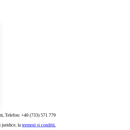
ti, Telefon: +40 (733) 571 779
i Opțiunile
 juridice, la
termeni și condiții.
etările de confidențialitate, asigurând conformitatea cu reglement