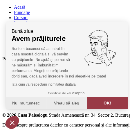
Acasă
Fundație
Cursuri
Lectori
Contact
Bună ziua
Termeni și condiții
Avem prăjiturele
Cum deveniți oaspeți
ANPC
Suntem bucuroși că ați intrat în
SAL ANPC
casa noastră digitală și vă servim
Parteneri:
cu prăjiturele. Ne ajută și pe noi să
ne măsurăm și îmbunătățim
Radio Guerilla
performanța. Alegeți ce prăjiturele
RSM Romania
doriți sau, dacă aveți încredere în noi alegeți-le pe toate!
Barrier România
Iata cum vă respectăm intimitatea digtală
KPMG
Certificat de
Juridice
Nu, mulțumesc
Vreau să aleg
OK!
MobilPay
Axeptio consent
© 2026 Casa Paleologu
Strada Armenească nr. 34, Sector 2, Bucureș
Platformă de Management al Consimțământului: Personalizaț
Detalii despre prelucrarea datelor cu caracter personal și alte informații
Platforma noastră vă ajută să personalizați și să gestionați s