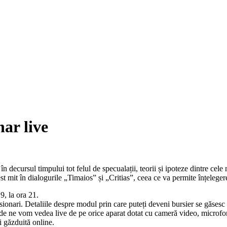
nar live
 decursul timpului tot felul de specualații, teorii și ipoteze dintre cele m
st mit în dialogurile „Timaios” și „Critias”, ceea ce va permite înțelegere
9, la ora 21.
nsionari. Detaliile despre modul prin care puteți deveni bursier se găsesc
e vom vedea live de pe orice aparat dotat cu cameră video, microfon și 
i găzduită online.