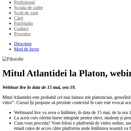
Profesional
Școala de cadre
Școli de vară
Cărți
PanStudio
Contact
Povestea
Descriere
Mod de lucru
Mitul Atlantidei la Platon, webi
Webinar live în data de 15 mai, ora 19.
Mitul Atlantidei este probabil cel mai faimos mit platonician, generînd în
viitor”. Cursul își propune să prezinte contextul în care este evocat ace
Webinarul live va avea o întâlnire, în data de 15 mai, de la ora 1
La acest curs oferim burse integrale pentru elevi, studenți și pe
Cum vom proceda? Vom folosi o platformă de video online, unde n
email calea de acces către platforma unde întâlnirea noastră va f