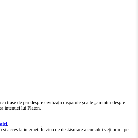
ai trase de păr despre civilizații dispărute și alte „amintiri despre
a intenției lui Platon.
aici
.
acces la internet. În ziua de desfășurare a cursului veți primi pe