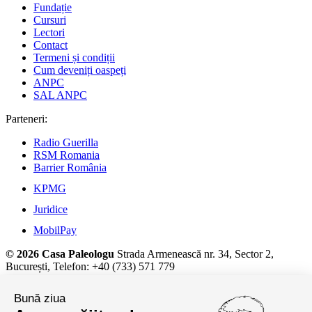
Fundație
Cursuri
Lectori
Contact
Termeni și condiții
Cum deveniți oaspeți
ANPC
SAL ANPC
Parteneri:
Radio Guerilla
RSM Romania
Barrier România
KPMG
Juridice
MobilPay
© 2026 Casa Paleologu
Strada Armenească nr. 34, Sector 2,
București, Telefon: +40 (733) 571 779
Detalii despre prelucrarea datelor cu caracter personal și alte
Bună ziua
informații juridice, la
termeni și condiții.