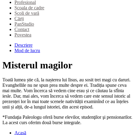
Profesional
Școala de cadre
Școli de vară
Cărți
PanStudio
Contact
Povestea
Descriere
Mod de lucru
Misterul magilor
Toată lumea știe că, la nașterea lui Iisus, au sosit trei magi cu daruri.
Evanghellile nu ne spun prea multe despre ei. Tradiția spune ceva
mai multe. Vom încerca să vedem cine erau și ce căutau la sfînta
iesle. Dar, mai ales, vom încerca să vedem care este sensul istoric al
prezenței lor în mai toate scenele nativității examinînd ce au înțeles
unii și alții, de-a lungul istoriei, din acest episod.
*Fundaţia Paleologu oferă burse elevilor, studenţilor şi pensionarilor.
La acest curs oferim două burse integrale.
Acasă