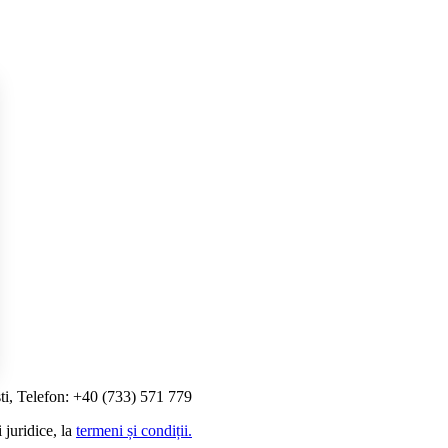
ti, Telefon: +40 (733) 571 779
i Opțiunile
 juridice, la
termeni și condiții.
etările de confidențialitate, asigurând conformitatea cu reglement