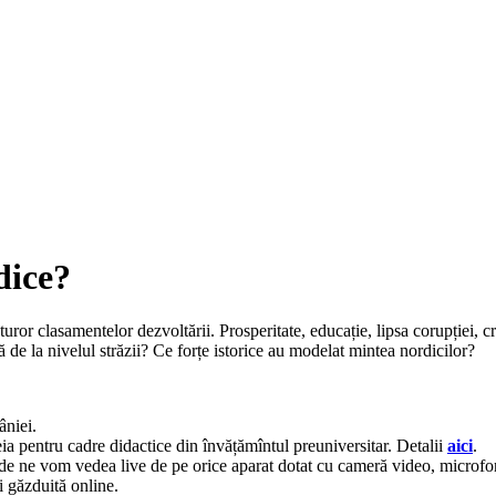
dice?
uror clasamentelor dezvoltării. Prosperitate, educație, lipsa corupției, cri
 de la nivelul străzii? Ce forțe istorice au modelat mintea nordicilor?
âniei.
eia pentru cadre didactice din învățămîntul preuniversitar. Detalii
aici
.
e vom vedea live de pe orice aparat dotat cu cameră video, microfon și 
i găzduită online.