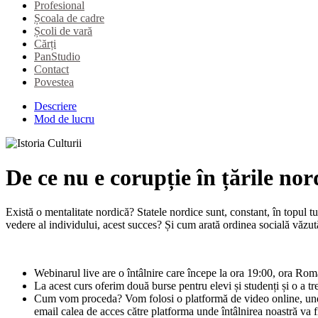
Profesional
Școala de cadre
Școli de vară
Cărți
PanStudio
Contact
Povestea
Descriere
Mod de lucru
De ce nu e corupție în țările nor
Există o mentalitate nordică? Statele nordice sunt, constant, în topul tut
vedere al individului, acest succes? Și cum arată ordinea socială văzută
Webinarul live are o întâlnire care începe la ora 19:00, ora Rom
La acest curs oferim două burse pentru elevi și studenți și o a tr
Cum vom proceda? Vom folosi o platformă de video online, unde n
email calea de acces către platforma unde întâlnirea noastră va f