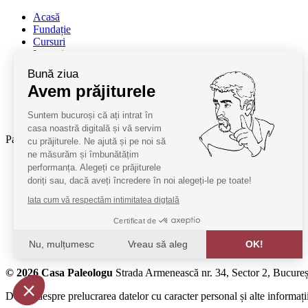
Acasă
Fundație
Cursuri
Lectori
Contact
Bună ziua
Termeni și condiții
Avem prăjiturele
Cum deveniți oaspeți
ANPC
Suntem bucuroși că ați intrat în
SAL ANPC
casa noastră digitală și vă servim
Parteneri:
cu prăjiturele. Ne ajută și pe noi să
ne măsurăm și îmbunătățim
Radio Guerilla
performanța. Alegeți ce prăjiturele
RSM Romania
doriți sau, dacă aveți încredere în noi alegeți-le pe toate!
Barrier România
Iata cum vă respectăm intimitatea digtală
KPMG
Certificat de
Juridice
Nu, mulțumesc
Vreau să aleg
OK!
MobilPay
Axeptio consent
© 2026 Casa Paleologu
Strada Armenească nr. 34, Sector 2, Bucureș
Platformă de Management al Consimțământului: Personalizaț
Detalii despre prelucrarea datelor cu caracter personal și alte informații
Platforma noastră vă ajută să personalizați și să gestionați s