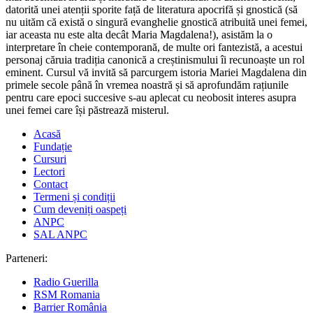
datorită unei atenții sporite față de literatura apocrifă și gnostică (să
nu uităm că există o singură evanghelie gnostică atribuită unei femei,
iar aceasta nu este alta decât Maria Magdalena!), asistăm la o
interpretare în cheie contemporană, de multe ori fantezistă, a acestui
personaj căruia tradiția canonică a creștinismului îi recunoaște un rol
eminent. Cursul vă invită să parcurgem istoria Mariei Magdalena din
primele secole până în vremea noastră și să aprofundăm rațiunile
pentru care epoci succesive s-au aplecat cu neobosit interes asupra
unei femei care își păstrează misterul.
Acasă
Fundație
Cursuri
Lectori
Contact
Termeni și condiții
Cum deveniți oaspeți
ANPC
SAL ANPC
Parteneri:
Radio Guerilla
RSM Romania
Barrier România