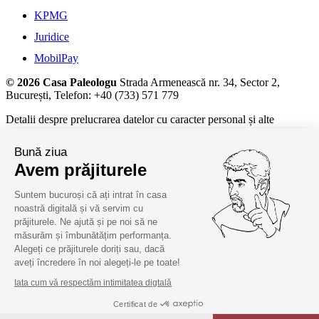
KPMG
Juridice
MobilPay
© 2026 Casa Paleologu
Strada Armenească nr. 34, Sector 2,
București, Telefon: +40 (733) 571 779
Detalii despre prelucrarea datelor cu caracter personal și alte
informații juridice, la
termeni și condiții.
Bună ziua
Avem prăjiturele
Suntem bucuroși că ați intrat în casa
noastră digitală și vă servim cu
prăjiturele. Ne ajută și pe noi să ne
măsurăm și îmbunătățim performanța.
Alegeți ce prăjiturele doriți sau, dacă
aveți încredere în noi alegeți-le pe toate!
Iata cum vă respectăm intimitatea digtală
Certificat de