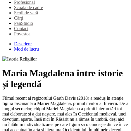
Profesional
Școala de cadre
Școli de vară
Cărți
PanStudio
Contact
Povestea
Descriere
Mod de lucru
Maria Magdalena între istorie
și legendă
Filmul recent al regizorului Garth Davis (2018) a readus în atenție
figura fascinantă a Mariei Magdalena, primul martor al Învierii. De-a
lungul secolelor, chipul Mariei Magdalena a primit interpretări tot
mai elaborate și a dat naștere, mai ales în Occidentul medieval, unei
devoțiuni aparte. Însă nici în Răsărit nu a rămas în umbră, deși aici
nu întâlnim individualizarea pe care figura sa o cunoaște din ce în ce
mai accentuat în arta și literatura Occidentului. În ultimele decenii,