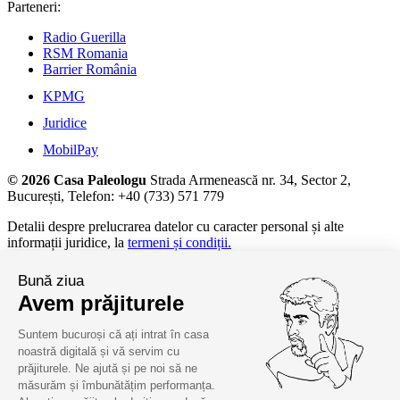
Parteneri:
Radio Guerilla
RSM Romania
Barrier România
KPMG
Juridice
MobilPay
© 2026 Casa Paleologu
Strada Armenească nr. 34, Sector 2,
București, Telefon: +40 (733) 571 779
Detalii despre prelucrarea datelor cu caracter personal și alte
informații juridice, la
termeni și condiții.
Bună ziua
Avem prăjiturele
Suntem bucuroși că ați intrat în casa
noastră digitală și vă servim cu
prăjiturele. Ne ajută și pe noi să ne
măsurăm și îmbunătățim performanța.