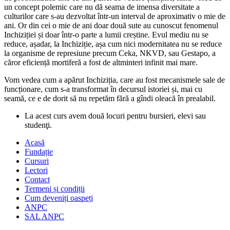
un concept polemic care nu dă seama de imensa diversitate a
culturilor care s-au dezvoltat într-un interval de aproximativ o mie de
ani. Or din cei o mie de ani doar două sute au cunoscut fenomenul
Inchiziției și doar într-o parte a lumii creștine. Evul mediu nu se
reduce, așadar, la Inchiziție, așa cum nici modernitatea nu se reduce
la organisme de represiune precum Ceka, NKVD, sau Gestapo, a
căror eficiență mortiferă a fost de altminteri infinit mai mare.
Vom vedea cum a apărut Inchiziția, care au fost mecanismele sale de
funcționare, cum s-a transformat în decursul istoriei și, mai cu
seamă, ce e de dorit să nu repetăm fără a gîndi oleacă în prealabil.
La acest curs avem două locuri pentru bursieri, elevi sau
studenţi.
Acasă
Fundație
Cursuri
Lectori
Contact
Termeni și condiții
Cum deveniți oaspeți
ANPC
SAL ANPC