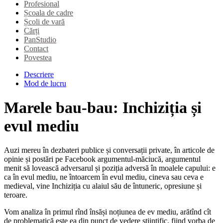
Profesional
Școala de cadre
Școli de vară
Cărți
PanStudio
Contact
Povestea
Descriere
Mod de lucru
Marele bau-bau: Inchiziția și
evul mediu
Auzi mereu în dezbateri publice și conversații private, în articole de
opinie și postări pe Facebook argumentul-măciucă, argumentul
menit să lovească adversarul și poziția adversă în moalele capului: e
ca în evul mediu, ne întoarcem în evul mediu, cineva sau ceva e
medieval, vine Inchiziția cu alaiul său de întuneric, opresiune și
teroare.
Vom analiza în primul rînd însăși noțiunea de ev mediu, arătînd cît
de problematică este ea din punct de vedere științific, fiind vorba de