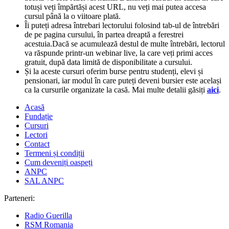
totuși veți împărtăși acest URL, nu veți mai putea accesa
cursul până la o viitoare plată.
Îi puteți adresa întrebari lectorului folosind tab-ul de întrebări
de pe pagina cursului, în partea dreaptă a ferestrei
acestuia.Dacă se acumulează destul de multe întrebări, lectorul
va răspunde printr-un webinar live, la care veți primi acces
gratuit, după data limită de disponibilitate a cursului.
Și la aceste cursuri oferim burse pentru studenți, elevi și
pensionari, iar modul în care puteți deveni bursier este același
ca la cursurile organizate la casă. Mai multe detalii găsiți
aici
.
Acasă
Fundație
Cursuri
Lectori
Contact
Termeni și condiții
Cum deveniți oaspeți
ANPC
SAL ANPC
Parteneri:
Radio Guerilla
RSM Romania