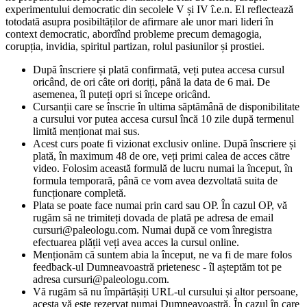
experimentului democratic din secolele V și IV î.e.n. El reflectează
totodată asupra posibiltăților de afirmare ale unor mari lideri în
context democratic, abordînd probleme precum demagogia,
corupția, invidia, spiritul partizan, rolul pasiunilor și prostiei.
După înscriere și plată confirmată, veți putea accesa cursul
oricând, de ori câte ori doriți, până la data de 6 mai. De
asemenea, îl puteți opri si începe oricând.
Cursanții care se înscrie în ultima săptămână de disponibilitate
a cursului vor putea accesa cursul încă 10 zile după termenul
limită menționat mai sus.
Acest curs poate fi vizionat exclusiv online. După înscriere și
plată, în maximum 48 de ore, veți primi calea de acces către
video. Folosim această formulă de lucru numai la început, în
formula temporară, până ce vom avea dezvoltată suita de
funcționare completă.
Plata se poate face numai prin card sau OP. În cazul OP, vă
rugăm să ne trimiteți dovada de plată pe adresa de email
cursuri@paleologu.com
. Numai după ce vom înregistra
efectuarea plății veți avea acces la cursul online.
Menționăm că suntem abia la început, ne va fi de mare folos
feedback-ul Dumneavoastră prietenesc - îl așteptăm tot pe
adresa
cursuri@paleologu.com
.
Vă rugăm să nu împărtășiți URL-ul cursului și altor persoane,
acesta vă este rezervat numai Dumneavoastră. În cazul în care