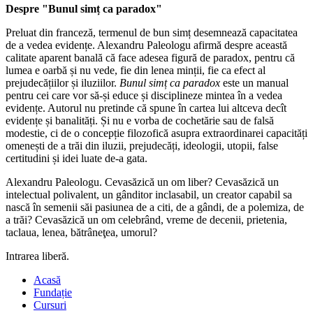
Despre "Bunul simț ca paradox"
Preluat din franceză, termenul de bun simț desemnează capacitatea
de a vedea evidențe. Alexandru Paleologu afirmă despre această
calitate aparent banală că face adesea figură de paradox, pentru că
lumea e oarbă și nu vede, fie din lenea minții, fie ca efect al
prejudecățiilor și iluziilor.
Bunul simț ca paradox
este un manual
pentru cei care vor să-și educe și disciplineze mintea în a vedea
evidențe. Autorul nu pretinde că spune în cartea lui altceva decît
evidențe și banalități. Și nu e vorba de cochetărie sau de falsă
modestie, ci de o concepție filozofică asupra extraordinarei capacități
omenești de a trăi din iluzii, prejudecăți, ideologii, utopii, false
certitudini și idei luate de-a gata.
Alexandru Paleologu. Cevasăzică un om liber? Cevasăzică un
intelectual polivalent, un gânditor inclasabil, un creator capabil sa
nască în semenii săi pasiunea de a citi, de a gândi, de a polemiza, de
a trăi? Cevasăzică un om celebrând, vreme de decenii, prietenia,
taclaua, lenea, bătrâneţea, umorul?
Intrarea liberă.
Acasă
Fundație
Cursuri