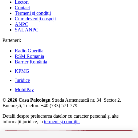
Lectori
Contact
Termeni și condiții
Cum deveniți oaspeți
ANPC
SAL ANPC
Parteneri:
Radio Guerilla
RSM Romania
Barrier România
KPMG
Juridice
MobilPay
© 2026 Casa Paleologu
Strada Armenească nr. 34, Sector 2,
București, Telefon: +40 (733) 571 779
Detalii despre prelucrarea datelor cu caracter personal și alte
informații juridice, la
termeni și condiții.