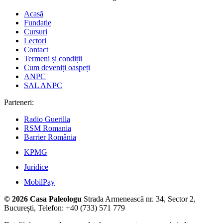
Acasă
Fundație
Cursuri
Lectori
Contact
Termeni și condiții
Cum deveniți oaspeți
ANPC
SAL ANPC
Parteneri:
Radio Guerilla
RSM Romania
Barrier România
KPMG
Juridice
MobilPay
© 2026 Casa Paleologu
Strada Armenească nr. 34, Sector 2,
București, Telefon: +40 (733) 571 779