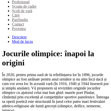
Profesional
Școala de cadre
Școli de vară
Cărți
PanStudio
Contact
Povestea
Descriere
Mod de lucru
Jocurile olimpice: înapoi la
origini
În 2020, pentru prima oară de la reînființarea lor în 1896, jocurile
olimpice au fost amînate pentru anul următor și nu știm încă dacă și
cum vor avea loc în această vară (în 1916, 1940 și 1944 fuseseră pur
și simplu anulate). Vă propunem să revizităm originile jocurilor
olimpice cu ajutorul celui mai bun ghid: marele poet Pindar,
cîntărețul prin excelență al competițiilor sportive panelenice. Întreaga
sa operă poetică este structurată în jurul celor patru mari festivaluri
atletico-religioase ale lumii grecești (olimpice, delfice, nemeene,
istmice).