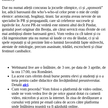
Dar nu numai atleții concurau la jocurile olimpice, ci și „sponsorii”
lor, adică barosanii din who’s-who-ul celor peste o mie de cetăți
elenice: aristocrați, bogătași, tirani. Iar aceștia aveau nevoie de un
specialist în PR și propagandă, care să celebreze succesele și
isprăvile lor. Acest PR-ist vedetă este nimeni altul decît Pindar,
genialul poet originar din Beoția, ale cărui servicii erau rîvnite de cei
mai ambițioși dintre barosanii greci. Vom vedea cu cît talent și cu
cîtă ingeniozitate știa nu numai să laude ce era de lăudat, ci și să
spele reputații și să prezinte într-o lumină favorabilă fapte străvechi,
atestate de mitologie, precum asasinate, trădări, escrocherii și chiar
festinuri canibalice.
Webinarul live are o întâlnire, de 3 ore, pe data de 3 aprilie, de
la ora 17:00, ora României.
La acest curs oferim două burse pentru elevi și studenți și o a
treia pentru cadre didactice din învățămîntul preuniversitar.
Detalii
aici
.
Cum vom proceda? Vom folosi o platformă de video online,
unde ne vom vedea live de pe orice aparat dotat cu cameră
video, microfon și acces la internet. În ziua de desfășurare a
cursului veți primi pe email calea de acces către platforma
unde întâlnirea noastră va fi găzduită online.