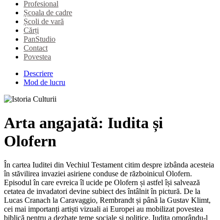
Profesional
Școala de cadre
Școli de vară
Cărți
PanStudio
Contact
Povestea
Descriere
Mod de lucru
Arta angajată: Iudita și
Olofern
În cartea Iuditei din Vechiul Testament citim despre izbânda acesteia
în stăvilirea invaziei asiriene conduse de războinicul Olofern.
Episodul în care evreica îl ucide pe Olofern și astfel își salvează
cetatea de invadatori devine subiect des întâlnit în pictură. De la
Lucas Cranach la Caravaggio, Rembrandt și până la Gustav Klimt,
cei mai importanți artiști vizuali ai Europei au mobilizat povestea
biblică pentru a dezbate teme sociale și politice. Iudita omorându-l