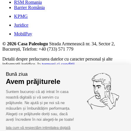
RSM Romania
Barrier România
KPMG
Juridice
MobilPay
© 2026 Casa Paleologu
Strada Armenească nr. 34, Sector 2,
București, Telefon: +40 (733) 571 779
Detalii despre prelucrarea datelor cu caracter personal și alte
informații juridice, la
termeni și condiții.
Bună ziua
Avem prăjiturele
Suntem bucuroși că ați intrat în casa
noastră digitală și vă servim cu
prăjiturele. Ne ajută și pe noi să ne
măsurăm și îmbunătățim performanța.
Alegeți ce prăjiturele doriți sau, dacă
aveți încredere în noi alegeți-le pe toate!
Iata cum vă respectăm intimitatea digtală