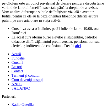
pe Olofern este un punct privilegiat de plecare pentru a discuta teme
variind de la rolul femeii în societate până la dreptul de a rezista.
Vom analiza diferențele subtile de înfățișare vizuală a aventurii
Iuditei pentru că ele au la bază orientări filozofice diferite asupra
puterii pe care arta o are în viața activă.
Cursul va avea o întâlnire, pe 21 iulie, de la ora 19:00, ora
României.
La acest curs oferim burse elevilor și studenților, cadrelor
didactice din învățământul preuniversitar, pensionarilor sau
clericilor, indiferent de confesiune. Detalii
aici
.
Acasă
Fundație
Cursuri
Lectori
Contact
Termeni și condiții
Cum deveniți oaspeți
ANPC
SAL ANPC
Parteneri:
Radio Guerilla