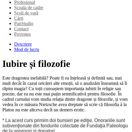
Profesional
Școala de cadre
Școli de vară
Cărți
PanStudio
Contact
Povestea
Descriere
Mod de lucru
Iubire și filozofie
Este dragostea inefabilă? Poate fi ea înțeleasă și definită sau, mai
mult decât în cazul oricărei alte emoții, să o analizăm înseamnă să îi
răpim magia? Cu toții cunoaștem importanța iubirii în religie sau
poezie, dar ea nu este mai puțin semnificativă pentru filosofie. În
cadrul cursului vom studia relația dintre dragoste și filozofie, și vom
vedea în ce măsura Nietzsche avea dreptate să scrie că filosofia à la
Platon nu este altceva decît un demers erotic.
* La acest curs primim doi bursieri pe ediţie.
Onorariile sunt
subvenţionate din fondurile colectate de Fundaţia Paleologu
de la sponsori şi donatori.