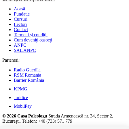
Acasă
Fundație
Cursuri
Lectori
Contact
Termeni și condiții
Cum deveniți oaspeți
ANPC
SAL ANPC
Parteneri:
Radio Guerilla
RSM Romania
Barrier România
KPMG
Juridice
MobilPay
© 2026 Casa Paleologu
Strada Armenească nr. 34, Sector 2,
București, Telefon: +40 (733) 571 779