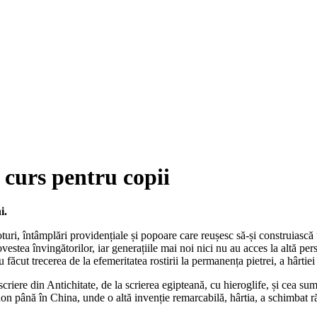
i: curs pentru copii
i.
ploturi, întâmplări providențiale și popoare care reușesc să-și construiasc
estea învingătorilor, iar generațiile mai noi nici nu au acces la altă pers
 făcut trecerea de la efemeritatea rostirii la permanența pietrei, a hârtiei 
iere din Antichitate, de la scrierea egipteană, cu hieroglife, și cea sume
n până în China, unde o altă invenție remarcabilă, hârtia, a schimbat ră