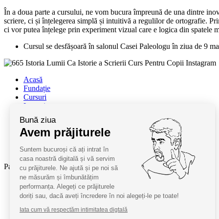
În a doua parte a cursului, ne vom bucura împreună de una dintre inovaț
scriere, ci și înțelegerea simplă și intuitivă a regulilor de ortografie. 
ci vor putea înțelege prin experiment vizual care e logica din spatele m
Cursul se desfășoară în salonul Casei Paleologu în ziua de 9 mai
Acasă
Fundație
Cursuri
Lectori
Contact
Bună ziua
Termeni și condiții
Avem prăjiturele
Cum deveniți oaspeți
ANPC
Suntem bucuroși că ați intrat în
SAL ANPC
casa noastră digitală și vă servim
Parteneri:
cu prăjiturele. Ne ajută și pe noi să
ne măsurăm și îmbunătățim
Radio Guerilla
performanța. Alegeți ce prăjiturele
RSM Romania
doriți sau, dacă aveți încredere în noi alegeți-le pe toate!
Barrier România
Iata cum vă respectăm intimitatea digtală
KPMG