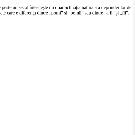
peste un secol înlesnește nu doar achiziția naturală a deprinderilor de
ețe care e diferența dintre „pomi” și „pomii” sau dintre „a fi” și „fii”,