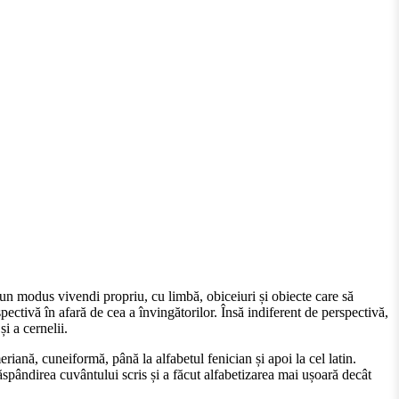
ă un modus vivendi propriu, cu limbă, obiceiuri și obiecte care să
pectivă în afară de cea a învingătorilor. Însă indiferent de perspectivă,
și a cernelii.
riană, cuneiformă, până la alfabetul fenician și apoi la cel latin.
spândirea cuvântului scris și a făcut alfabetizarea mai ușoară decât