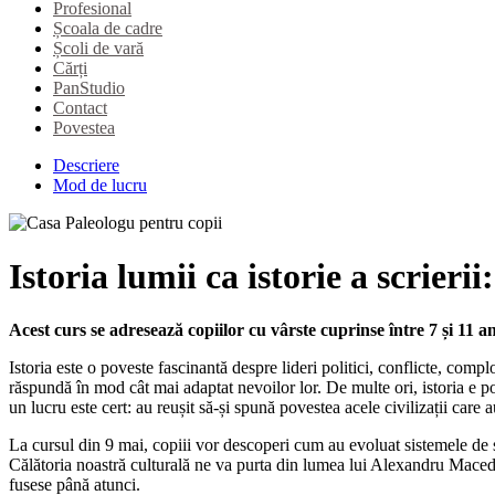
Profesional
Școala de cadre
Școli de vară
Cărți
PanStudio
Contact
Povestea
Descriere
Mod de lucru
Istoria lumii ca istorie a scrieri
Acest curs se adresează copiilor cu vârste cuprinse între 7 și 11 an
Istoria este o poveste fascinantă despre lideri politici, conflicte, com
răspundă în mod cât mai adaptat nevoilor lor. De multe ori, istoria e pov
un lucru este cert: au reușit să-și spună povestea acele civilizații care au
La cursul din 9 mai, copiii vor descoperi cum au evoluat sistemele de scr
Călătoria noastră culturală ne va purta din lumea lui Alexandru Macedo
fusese până atunci.