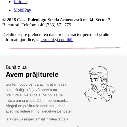
Juridice
MobilPay
© 2026 Casa Paleologu
Strada Armenească nr. 34, Sector 2,
București, Telefon: +40 (733) 571 779
Detalii despre prelucrarea datelor cu caracter personal și alte
informații juridice, la
termeni și condiții.
Bună ziua
Avem prăjiturele
Suntem bucuroși că ați intrat în casa
noastră digitală și vă servim cu
prăjiturele. Ne ajută și pe noi să ne
măsurăm și îmbunătățim performanța.
Alegeți ce prăjiturele doriți sau, dacă
aveți încredere în noi alegeți-le pe toate!
Iata cum vă respectăm intimitatea digtală