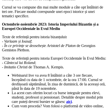
Cursul se va compune din mai multe module a câte opt întâlniri de
trei ore. Fiecare modul corespunde unei epoci istorice și unei
tematici specifice.
Octombrie-noiembrie 2023: Istoria Imperiului Bizantin și a
Europei Occidentale în Evul Mediu
Texte de referință pentru istoria bizanțului
:
-
Varlaam și Ioasaf
;
-
În ce privințe se deosebește Aristotel de Platon
de Georgios
Gemistos Plethon.
Texte de referință pentru istoria Europei Occidentale în Evul Mediu:
-
Cântecul lui Roland
;
-
Imitatio Christi
de Thomas A. Kempis.
Webinarul live va avea 8 întâlniri a câte 3 ore fiecare,
începând cu data de 1 octombrie, de la ora 17:00. Cursul se
desfășoară săptămânal, în ziua de duminică, de la aceeași oră,
până în data de 19 noiembrie.
La acest curs oferim locuri cu burse integrale pentru elevi,
studenți, profesori și pensionari. Detaliile despre modul prin
care puteți deveni bursier se găsesc
aici
.
Cum vom proceda? Vom folosi o platformă de video online,