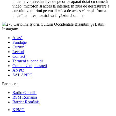
unde ne vom vedea live de pe orice aparat dotat cu cameră
video, microfon și acces la internet. În ziua de desfășurare a
cursului veți primi pe email calea de acces către platforma
unde întâlnirea noastră va fi găzduită online.
Acasă
Fundație
Cursuri
Lectori
Contact
Termeni și condiții
Cum deveniți oaspeți
ANPC
SAL ANPC
Parteneri:
Radio Guerilla
RSM Romania
Barrier România
KPMG