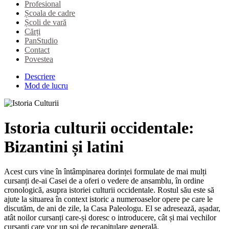
Profesional
Școala de cadre
Școli de vară
Cărți
PanStudio
Contact
Povestea
Descriere
Mod de lucru
Istoria culturii occidentale:
Bizantini și latini
Acest curs vine în întâmpinarea dorinței formulate de mai mulți
cursanți de-ai Casei de a oferi o vedere de ansamblu, în ordine
cronologică, asupra istoriei culturii occidentale. Rostul său este să
ajute la situarea în context istoric a numeroaselor opere pe care le
discutăm, de ani de zile, la Casa Paleologu. El se adresează, așadar,
atât noilor cursanți care-și doresc o introducere, cât și mai vechilor
cursanți care vor un soi de recapitulare generală.