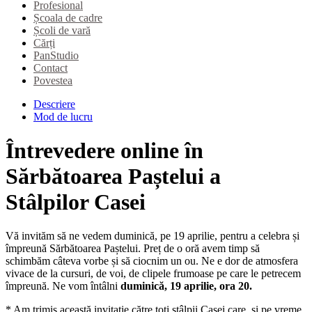
Profesional
Școala de cadre
Școli de vară
Cărți
PanStudio
Contact
Povestea
Descriere
Mod de lucru
Întrevedere online în
Sărbătoarea Paștelui a
Stâlpilor Casei
Vă invităm să ne vedem duminică, pe 19 aprilie, pentru a celebra și
împreună Sărbătoarea Paștelui. Preț de o oră avem timp să
schimbăm câteva vorbe și să ciocnim un ou. Ne e dor de atmosfera
vivace de la cursuri, de voi, de clipele frumoase pe care le petrecem
împreună. Ne vom întâlni
duminică, 19 aprilie, ora 20.
* Am trimis această invitație către toți stâlpii Casei care, și pe vreme