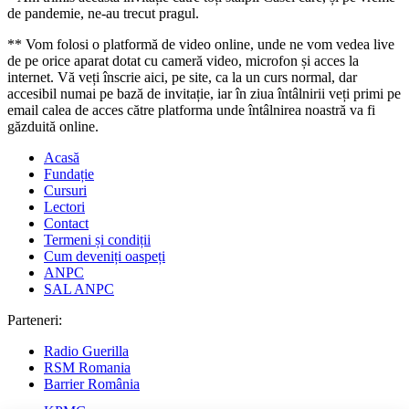
de pandemie, ne-au trecut pragul.
** Vom folosi o platformă de video online, unde ne vom vedea live
de pe orice aparat dotat cu cameră video, microfon și acces la
internet. Vă veți înscrie aici, pe site, ca la un curs normal, dar
accesibil numai pe bază de invitație, iar în ziua întâlnirii veți primi pe
email calea de acces către platforma unde întâlnirea noastră va fi
găzduită online.
Acasă
Fundație
Cursuri
Lectori
Contact
Termeni și condiții
Cum deveniți oaspeți
ANPC
SAL ANPC
Parteneri:
Radio Guerilla
RSM Romania
Barrier România