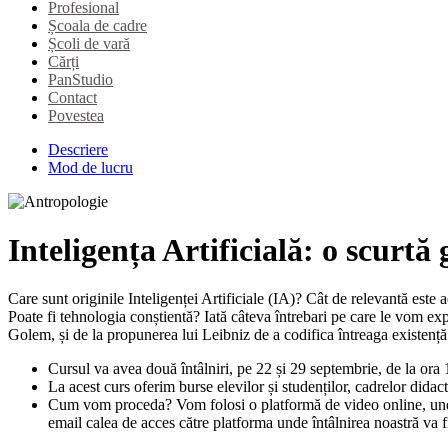
Profesional
Școala de cadre
Școli de vară
Cărți
PanStudio
Contact
Povestea
Descriere
Mod de lucru
Inteligența Artificială: o scurtă
Care sunt originile Inteligenței Artificiale (IA)? Cât de relevantă este 
Poate fi tehnologia conștientă? Iată câteva întrebari pe care le vom exp
Golem, și de la propunerea lui Leibniz de a codifica întreaga existență
Cursul va avea două întâlniri, pe 22 și 29 septembrie, de la ora
La acest curs oferim burse elevilor și studenților, cadrelor didac
Cum vom proceda? Vom folosi o platformă de video online, unde n
email calea de acces către platforma unde întâlnirea noastră va f