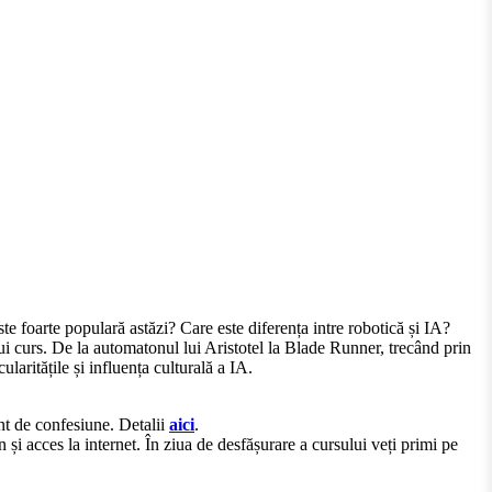
ste foarte populară astăzi? Care este diferența intre robotică și IA?
ui curs.
De la automatonul lui Aristotel la Blade Runner, trecând prin
aritățile și influența culturală a IA.
ent de confesiune. Detalii
aici
.
acces la internet. În ziua de desfășurare a cursului veți primi pe