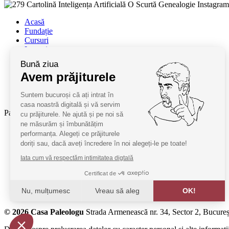
Acasă
Fundație
Cursuri
Lectori
Contact
Bună ziua
Termeni și condiții
Avem prăjiturele
Cum deveniți oaspeți
ANPC
Suntem bucuroși că ați intrat în
SAL ANPC
casa noastră digitală și vă servim
Parteneri:
cu prăjiturele. Ne ajută și pe noi să
ne măsurăm și îmbunătățim
Radio Guerilla
performanța. Alegeți ce prăjiturele
RSM Romania
doriți sau, dacă aveți încredere în noi alegeți-le pe toate!
Barrier România
Iata cum vă respectăm intimitatea digtală
KPMG
Certificat de
Juridice
Nu, mulțumesc
Vreau să aleg
OK!
MobilPay
Axeptio consent
© 2026 Casa Paleologu
Strada Armenească nr. 34, Sector 2, Bucureș
Platformă de Management al Consimțământului: Personalizaț