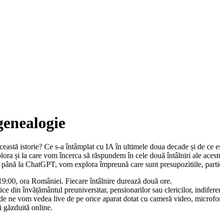
 genealogie
această istorie? Ce s-a întâmplat cu IA în ultimele doua decade și de ce e
lora și la care vom încerca să răspundem în cele două întâlniri ale acest
 până la ChatGPT, vom explora împreună care sunt presupozitiile, particul
 19:00, ora României. Fiecare întâlnire durează două ore.
tice din învățământul preuniversitar, pensionarilor sau clericilor, indifer
e vom vedea live de pe orice aparat dotat cu cameră video, microfon și 
i găzduită online.