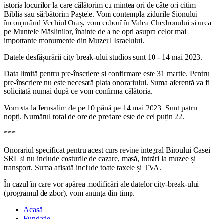
istoria locurilor la care călătorim cu mintea ori de câte ori citim
Biblia sau sărbătorim Paștele. Vom contempla zidurile Sionului
înconjurând Vechiul Oraș, vom coborî în Valea Chedronului și urca
pe Muntele Măslinilor, înainte de a ne opri asupra celor mai
importante monumente din Muzeul Israelului.
Datele desfășurării city break-ului studios sunt 10 - 14 mai 2023.
Data limită pentru pre-înscriere și confirmare este 31 martie. Pentru
pre-înscriere nu este necesară plata onorariului. Suma aferentă va fi
solicitată numai după ce vom confirma călătoria.
Vom sta la Ierusalim de pe 10 până pe 14 mai 2023. Sunt patru
nopți. Numărul total de ore de predare este de cel puțin 22.
***
Onorariul specificat pentru acest curs revine integral Biroului Casei
SRL și nu include costurile de cazare, masă, intrări la muzee și
transport. Suma afișată include toate taxele și TVA.
În cazul în care vor apărea modificări ale datelor city-break-ului
(programul de zbor), vom anunța din timp.
Acasă
Fundație