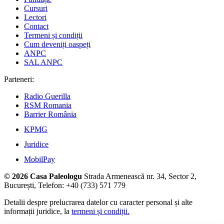
Cursuri
Lectori
Contact
Termeni și condiții
Cum deveniți oaspeți
ANPC
SAL ANPC
Parteneri:
Radio Guerilla
RSM Romania
Barrier România
KPMG
Juridice
MobilPay
© 2026 Casa Paleologu
Strada Armenească nr. 34, Sector 2,
București, Telefon: +40 (733) 571 779
Detalii despre prelucrarea datelor cu caracter personal și alte
informații juridice, la
termeni și condiții.