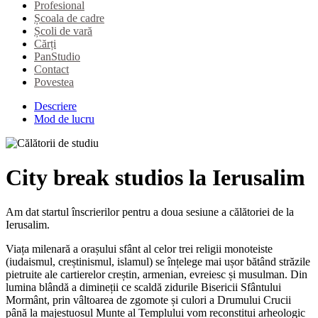
Profesional
Școala de cadre
Școli de vară
Cărți
PanStudio
Contact
Povestea
Descriere
Mod de lucru
City break studios la Ierusalim
Am dat startul înscrierilor pentru a doua sesiune a călătoriei de la
Ierusalim.
Viața milenară a orașului sfânt al celor trei religii monoteiste
(iudaismul, creștinismul, islamul) se înțelege mai ușor bătând străzile
pietruite ale cartierelor creștin, armenian, evreiesc și musulman. Din
lumina blândă a dimineții ce scaldă zidurile Bisericii Sfântului
Mormânt, prin vâltoarea de zgomote și culori a Drumului Crucii
până la majestuosul Munte al Templului vom reconstitui arheologic