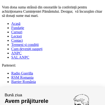
Vom dona suma strânsă din onorariile la conferință pentru
achiziționarea Cumințeniei Pământului. Desigur, vă încurajăm chiar
să donați sume mai mari.
Acasă
Fundație
Cursuri
Lectori
Contact
Termeni și condiții
Cum deveniți oaspeți
ANPC
SAL ANPC
Parteneri:
Radio Guerilla
RSM Romania
Barrier România
KPMG
Bună ziua
Juridice
Avem prăjiturele
MobilPay