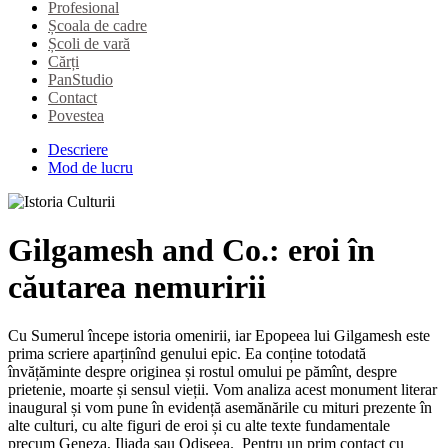
Profesional
Școala de cadre
Școli de vară
Cărți
PanStudio
Contact
Povestea
Descriere
Mod de lucru
Gilgamesh and Co.: eroi în
căutarea nemuririi
Cu Sumerul începe istoria omenirii, iar Epopeea lui Gilgamesh este
prima scriere aparținînd genului epic. Ea conține totodată
învățăminte despre originea și rostul omului pe pămînt, despre
prietenie, moarte și sensul vieții. Vom analiza acest monument literar
inaugural și vom pune în evidență asemănările cu mituri prezente în
alte culturi, cu alte figuri de eroi și cu alte texte fundamentale
precum Geneza, Iliada sau Odiseea. Pentru un prim contact cu