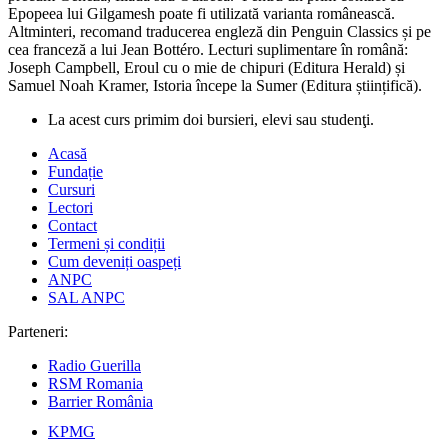
Epopeea lui Gilgamesh poate fi utilizată varianta românească.
Altminteri, recomand traducerea engleză din Penguin Classics și pe
cea franceză a lui Jean Bottéro. Lecturi suplimentare în română:
Joseph Campbell, Eroul cu o mie de chipuri (Editura Herald) și
Samuel Noah Kramer, Istoria începe la Sumer (Editura științifică).
La acest curs primim doi bursieri, elevi sau studenţi.
Acasă
Fundație
Cursuri
Lectori
Contact
Termeni și condiții
Cum deveniți oaspeți
ANPC
SAL ANPC
Parteneri:
Radio Guerilla
RSM Romania
Barrier România
KPMG